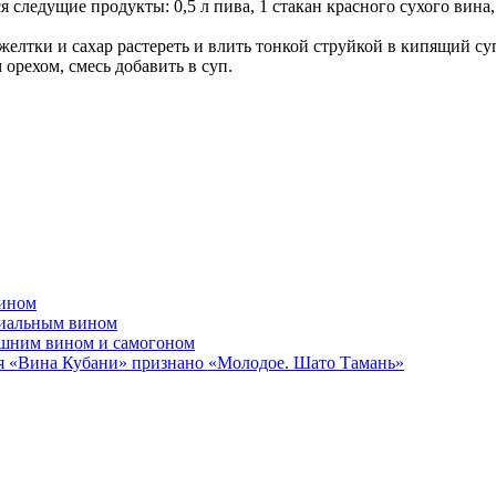
следущие продукты: 0,5 л пива, 1 стакан красного сухого вина,
желтки и сахар растереть и влить тонкой струйкой в кипящий су
 орехом, смесь добавить в суп.
вином
циальным вином
ашним вином и самогоном
я «Вина Кубани» признано «Молодое. Шато Тамань»