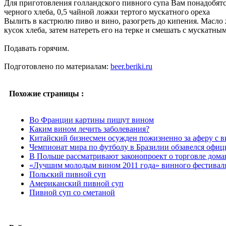
Для приготовления голландского пивного супа Вам понадобятся 
черного хлеба, 0,5 чайной ложки тертого мускатного ореха
Вылить в кастрюлю пиво и вино, разогреть до кипения. Масло 
кусок хлеба, затем натереть его на терке и смешать с мускатным
Подавать горячим.
Подготовлено по материалам:
beer.beriki.ru
Похожие страницы :
Во Франции картины пишут вином
Каким вином лечить заболевания?
Китайский бизнесмен осужден пожизненно за аферу с 
Чемпионат мира по футболу в Бразилии обзавелся офи
В Польше рассматривают законопроект о торговле дом
«Лучшим молодым вином 2011 года» винного фестивал
Польский пивной суп
Американский пивной суп
Пивной суп со сметаной