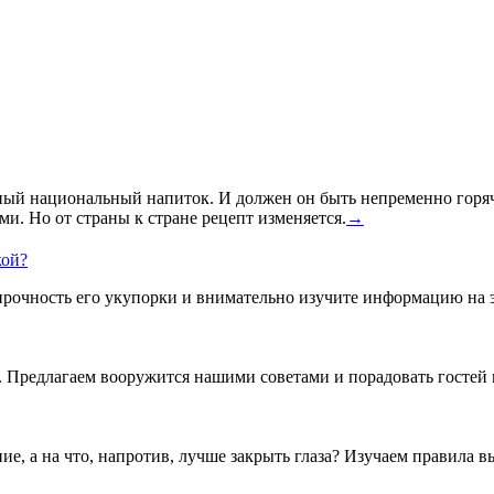
ный национальный напиток. И должен он быть непременно горяч
и. Но от страны к стране рецепт изменяется.
→
кой?
рочность его укупорки и внимательно изучите информацию на э
ду. Предлагаем вооружится нашими советами и порадовать госте
ние, а на что, напротив, лучше закрыть глаза? Изучаем правила в