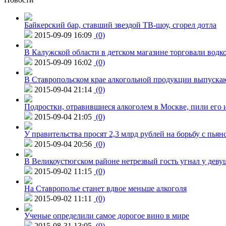
Байкерский бар, ставший звездой ТВ-шоу, сгорел дотла
2015-09-09 16:09
(0)
В Калужской области в детском магазине торговали водк
2015-09-09 16:02
(0)
В Ставропольском крае алкогольной продукции выпуска
2015-09-04 21:14
(0)
Подростки, отравившиеся алкоголем в Москве, пили его и
2015-09-04 21:05
(0)
У правительства просят 2,3 млрд рублей на борьбу с пьян
2015-09-04 20:56
(0)
В Великоустюгском районе нетрезвый гость угнал у дев
2015-09-02 11:15
(0)
На Ставрополье станет вдвое меньше алкоголя
2015-09-02 11:11
(0)
Ученые определили самое дорогое вино в мире
2015-08-31 13:05
(0)