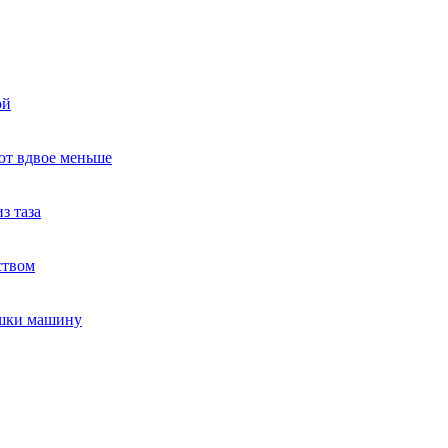
ой
ют вдвое меньше
з таза
ством
ушки машину