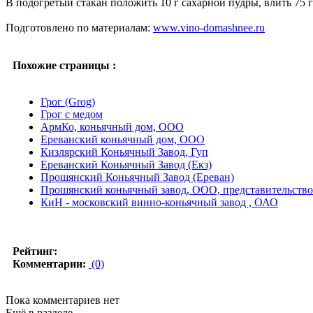
В подогретый стакан положить 10 г сахарной пудры, влить 75 
Подготовлено по материалам:
www.vino-domashnee.ru
Похожие страницы :
Грог (Grog)
Грог с медом
АрмКо, коньячный дом, ООО
Ереванский коньячный дом, ООО
Кизлярский Коньячный Завод, Гуп
Ереванский Коньячный Завод (Екз)
Прошянский Коньячный Завод (Ереван)
Прошянский коньячный завод, ООО, представительство
КиН - московский винно-коньячный завод , ОАО
Рейтинг:
Комментарии:
(0)
Пока комментариев нет
Ещё в разделе