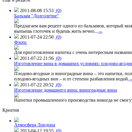
2011-08-08 15:53
(0)
Бальзам "Долголетие"
Предлагаем вам рецепт одного из бальзамов, который мо
выпьешь глоточек и будешь жить вечно...
→
2011-07-24 22:50
(0)
Флопс
Для приготовления напитка с очень интересным названием 
2011-07-22 21:56
(0)
Изготовление вина в домашних условиях: плодово-ягодн
Плодово-ягодные и виноградные вина – это напитки, пол
плодово-ягодных вин – и от степени разбавления водой.
2011-07-22 20:52
(0)
Изготовление домашнего вина: виноградные вина
Напитки промышленного производства никогда не смогут
Креатив
Атмосфера Лондона
2013-04-12 19:55
(0)