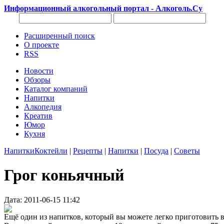
Информационный алкогольный портал - Алкоголь.Су
Расширенный поиск
О проекте
RSS
Новости
Обзоры
Каталог компаний
Напитки
Алкопедия
Креатив
Юмор
Кухня
Напитки
Коктейли
|
Рецепты
|
Напитки
|
Посуда
|
Советы
Грог коньячный
Дата: 2011-06-15 11:42
Ещё один из напитков, который вы можете легко приготовить в