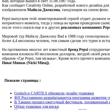
Bad, который вышел в свет 31.08.1987 года.
Как сообщает Creativity Online, разработкой нового дизайна дл
изображением
Майкла Джексона
, танцующим на синем фоне. 
Pepsi выпуском этой лимитированной серией отдает должное не
неприятного момента, тогда у певца во время проведения съе
после этого снялся еще и в других
рекламных компаниях Peps
Мировой тур Майклу Джексону Bad в 1988 году спонсировала ко
более 4,4 миллиона человек, тем самым сделав это турне в ис
На протяжении многих лет известный
бренд Pepsi
сотрудничае
компания вложила 60 миллионов долларов, звездой своей рек
образом «Где Pepsi, там музыка». Кроме всего прочего компан
Ники Минаж (Nicki Minaj)
.
Похожие страницы :
Grolsch и CARTILS обновили дизайн упаковки
ФП Росглаввино разрабатывается программа развития «
В Тамани прошел ежегодный фестиваль, посвященный 
Обзор упаковки для виски