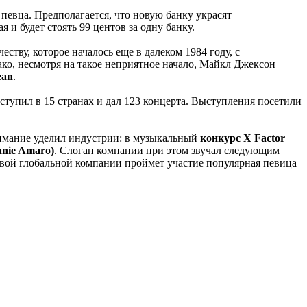
о певца. Предполагается, что новую банку украсят
и будет стоять 99 центов за одну банку.
тву, которое началось еще в далеком 1984 году, с
ако, несмотря на такое неприятное начало, Майкл Джексон
ean
.
ступил в 15 странах и дал 123 концерта. Выступления посетили
нимание уделил индустрии: в музыкальный
конкурс X Factor
nie Amaro)
. Слоган компании при этом звучал следующим
 новой глобальной компании проймет участие популярная певица