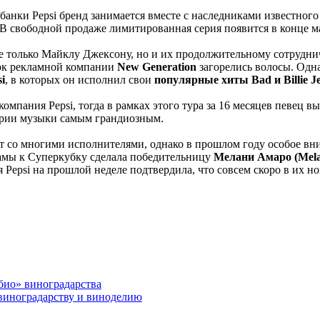
я банки Pepsi бренд занимается вместе с наследниками известног
В свободной продаже лимитированная серия появится в конце мая 
 только Майклу Джексону, но и их продолжительному сотрудничес
мок рекламной компании
New Generation
загорелись волосы. Одн
i
, в которых он исполнил свои
популярные хиты Bad и Billie J
мпания Pepsi, тогда в рамках этого тура за 16 месяцев певец вы
тории музыки самым грандиозным.
т со многими исполнителями, однако в прошлом году особое в
ламы к Суперкубку сделала победительницу
Мелани Амаро (Mela
ия Pepsi на прошлой неделе подтвердила, что совсем скоро в их
био» виноградарства
виноградарству и виноделию