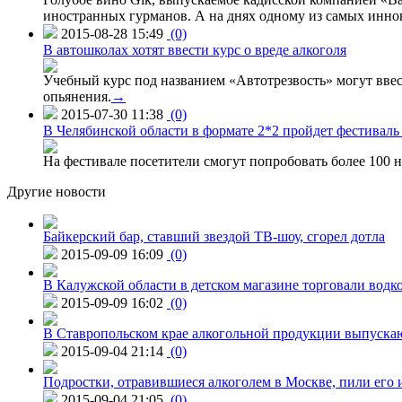
иностранных гурманов. А на днях одному из самых инн
2015-08-28 15:49
(0)
В автошколах хотят ввести курс о вреде алкоголя
Учебный курс под названием «Автотрезвость» могут вве
опьянения.
→
2015-07-30 11:38
(0)
В Челябинской области в формате 2*2 пройдет фестивал
На фестивале посетители смогут попробовать более 100 н
Другие новости
Байкерский бар, ставший звездой ТВ-шоу, сгорел дотла
2015-09-09 16:09
(0)
В Калужской области в детском магазине торговали водк
2015-09-09 16:02
(0)
В Ставропольском крае алкогольной продукции выпуска
2015-09-04 21:14
(0)
Подростки, отравившиеся алкоголем в Москве, пили его и
2015-09-04 21:05
(0)