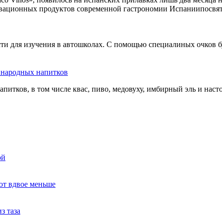
овационных продуктов современной гастрономии Испаниипосвят
сти для изучения в автошколах. С помощью специалиных очков б
ь народных напитков
апитков, в том числе квас, пиво, медовуху, имбирный эль и нас
ой
ют вдвое меньше
з таза