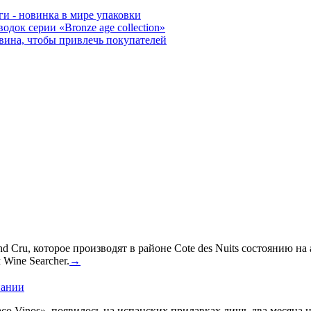
ги - новинка в мире упаковки
док серии «Bronze age collection»
вина, чтобы привлечь покупателей
 Cru, которое производят в районе Cote des Nuits состоянию на
Wine Searcher.
→
пании
co Vinos», появилось на испанских прилавках лишь два месяца 