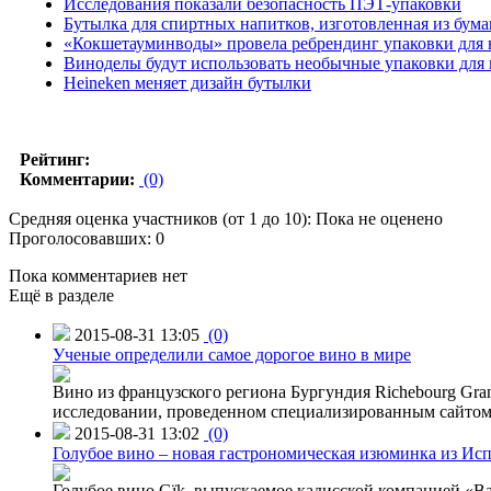
Исследования показали безопасность ПЭТ-упаковки
Бутылка для спиртных напитков, изготовленная из бума
«Кокшетауминводы» провела ребрендинг упаковки для во
Виноделы будут использовать необычные упаковки для 
Heineken меняет дизайн бутылки
Рейтинг:
Комментарии:
(0)
Средняя оценка участников (от 1 до 10): Пока не оценено
Проголосовавших: 0
Пока комментариев нет
Ещё в разделе
2015-08-31 13:05
(0)
Ученые определили самое дорогое вино в мире
Вино из французского региона Бургундия Richebourg Grand
исследовании, проведенном специализированным сайтом 
2015-08-31 13:02
(0)
Голубое вино – новая гастрономическая изюминка из Ис
Голубое вино Gïk, выпускаемое кадисской компанией «Ba