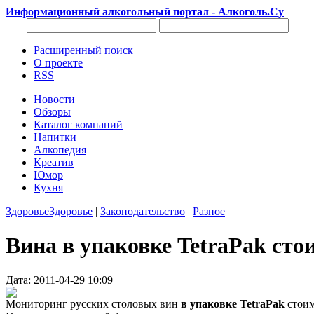
Информационный алкогольный портал - Алкоголь.Су
Расширенный поиск
О проекте
RSS
Новости
Обзоры
Каталог компаний
Напитки
Алкопедия
Креатив
Юмор
Кухня
Здоровье
Здоровье
|
Законодательство
|
Разное
Вина в упаковке TetraPak сто
Дата: 2011-04-29 10:09
Мониторинг русских столовых вин
в упаковке TetraPak
стоим