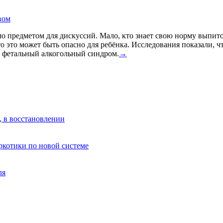
вом
о предметом для дискуссий. Мало, кто знает свою норму выпито
что это может быть опасно для ребёнка. Исследования показали, 
я фетальный алкогольный синдром.
→
, в восстановлении
аркотики по новой системе
ля