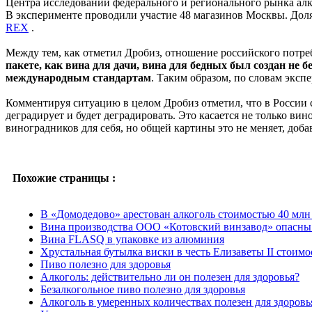
Центра исследований федерального и регионального рынка ал
В эксперименте проводили участие 48 магазинов Москвы. Доля 
REX
.
Между тем, как отметил Дробиз, отношение российского потреб
пакете, как вина для дачи, вина для бедных был создан не 
международным стандартам
. Таким образом, по словам экспе
Комментируя ситуацию в целом Дробиз отметил, что в России с
деградирует и будет деградировать. Это касается не только в
виноградников для себя, но общей картины это не меняет, доба
Похожие страницы :
В «Домодедово» арестован алкоголь стоимостью 40 млн
Вина производства ООО «Котовский винзавод» опасны 
Вина FLASQ в упаковке из алюминия
Хрустальная бутылка виски в честь Елизаветы II стоимо
Пиво полезно для здоровья
Алкоголь: действительно ли он полезен для здоровья?
Безалкогольное пиво полезно для здоровья
Алкоголь в умеренных количествах полезен для здоровь