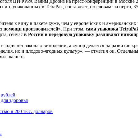
коголя ЦИФРРА Вадим Дробиз на пресс-конференции в Москве 2
вин, упакованных в TetraPak, составляет, по словам эксперта,
ителя к вину в пакете хуже, чем у европейских и американских
без помощи производителей»
. При этом,
сама упаковка TetraPa
рта, сейчас
в России в передовую упаковку разливают низкоп
егодня нет закона о виноделии, а «упор делается на развитие к
иноделия, но и плодово-ягодных культур», — отметил он. Отдель
вил эксперт.
 рублей
для здоровья
стью в 200 тыс. долларов
я