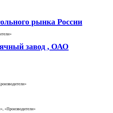
гольного рынка России
ители»
ячный завод , ОАО
Производители»
ы», «Производители»