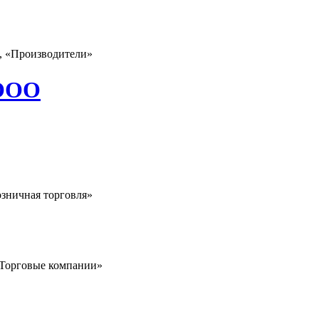
, «Производители»
 ООО
озничная торговля»
 «Торговые компании»