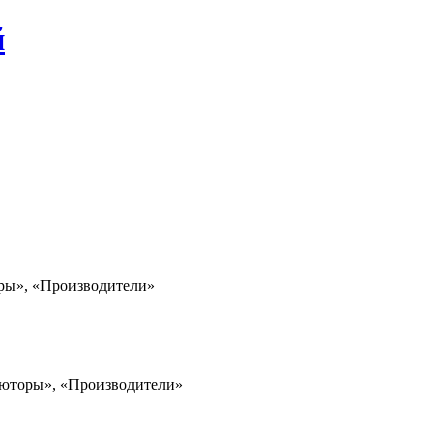
й
ёры», «Производители»
ьюторы», «Производители»