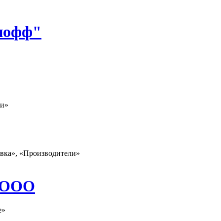
нофф"
ли»
овка», «Производители»
, ООО
е»