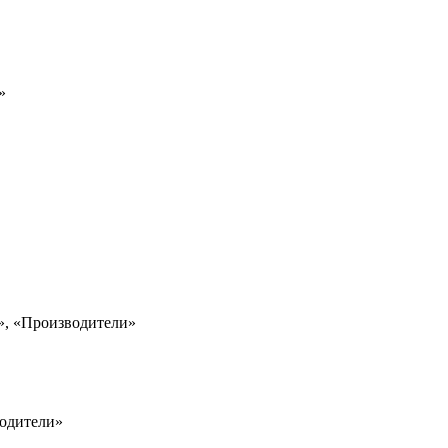
»
а», «Производители»
водители»