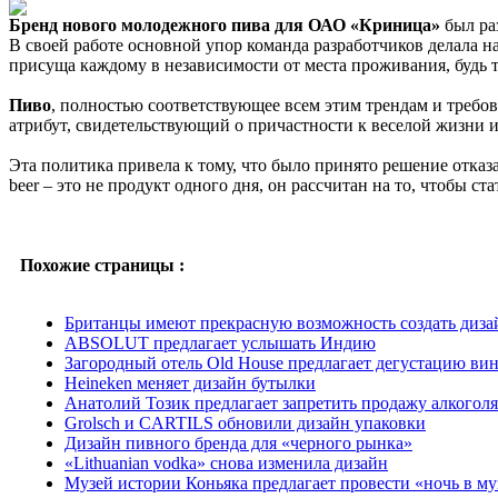
Бренд нового молодежного пива для ОАО «Криница»
был ра
В своей работе основной упор команда разработчиков делала 
присуща каждому в независимости от места проживания, будь т
Пиво
, полностью соответствующее всем этим трендам и требо
атрибут, свидетельствующий о причастности к веселой жизни 
Эта политика привела к тому, что было принято решение отказ
beer – это не продукт одного дня, он рассчитан на то, чтобы
Похожие страницы :
Британцы имеют прекрасную возможность создать дизай
ABSOLUT предлагает услышать Индию
Загородный отель Old House предлагает дегустацию ви
Heineken меняет дизайн бутылки
Анатолий Тозик предлагает запретить продажу алкогол
Grolsch и CARTILS обновили дизайн упаковки
Дизайн пивного бренда для «черного рынка»
«Lithuanian vodka» снова изменила дизайн
Музей истории Коньяка предлагает провести «ночь в му