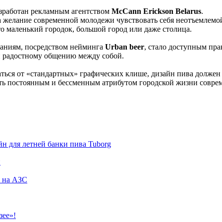
зработан рекламным агентством
McCann Erickson Belarus
.
на желание современной молодежи чувствовать себя неотъемлемо
о маленький городок, большой город или даже столица.
ваниям, посредством нейминга
Urban beer
, стало доступным пр
и радостному общению между собой.
аться от «стандартных» графических клише, дизайн пива должен
 стать постоянным и бессменным атрибутом городской жизни совр
н для летней банки пива Tuborg
н
я на АЗС
зее»!