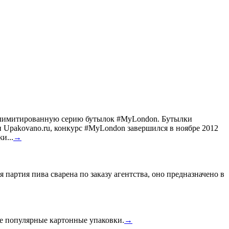
ил лимитированную серию бутылок #MyLondon. Бутылки
Upakovano.ru, конкурс #MyLondon завершился в ноябре 2012
и...
→
 партия пива сварена по заказу агентства, оно предназначено в
ее популярные картонные упаковки.
→