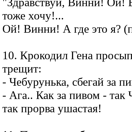
"Здравствуй, Винни! Ой! В
тоже хочу!...
Ой! Винни! А где это я? 
10. Крокодил Гена просып
трещит:
- Чебурунька, сбегай за пи
- Ага.. Как за пивом - так
так прорва ушастая!