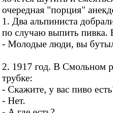
очередная "порция" анекд
1. Два альпиниста добpал
по слyчаю выпить пивка. 
- Молодые люди, вы бyтыл
2. 1917 год. В Смольном р
трубке:
- Скажите, у вас пиво есть
- Hет.
- А где есть?