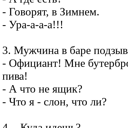
- Говорят, в Зимнем.
- Ура-а-а-а!!!
3. Мужчина в баре подзыв
- Официант! Мне бутербр
пива!
- А что не ящик?
- Что я - слон, что ли?
4. - Куда идешь?