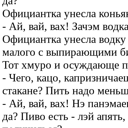
да?
Официантка унесла коньяк
- Ай, вай, вах! Зачэм вод
Официантка унесла водку 
малого с выпирающими б
Тот хмуро и осуждающе п
- Чего, кацо, капризничае
стакане? Пить надо меньше
- Ай, вай, вах! Нэ панэмае
да? Пиво есть - лэй апять,