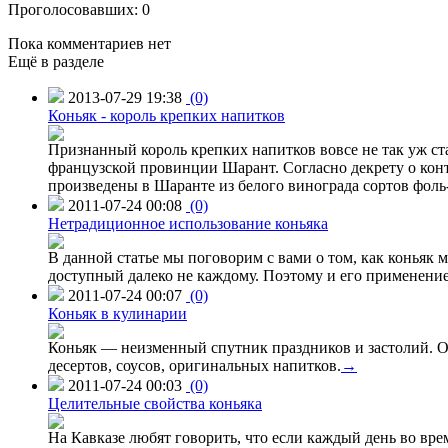
Проголосовавших: 0
Пока комментариев нет
Ещё в разделе
2013-07-29 19:38
(0)
Коньяк - король крепких напитков
Признанный король крепких напитков вовсе не так уж ста
французской провинции Шарант. Согласно декрету о конт
произведены в Шаранте из белого винограда сортов фол
2011-07-24 00:08
(0)
Нетрадиционное использование коньяка
В данной статье мы поговорим с вами о том, как коньяк 
доступный далеко не каждому. Поэтому и его применени
2011-07-24 00:07
(0)
Коньяк в кулинарии
Коньяк — неизменный спутник праздников и застолий. Он
десертов, соусов, оригинальных напитков.
→
2011-07-24 00:03
(0)
Целительные свойства коньяка
На Кавказе любят говорить, что если каждый день во вре