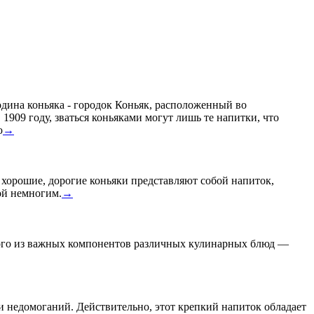
Родина коньяка - городок Коньяк, расположенный во
909 году, зваться коньяками могут лишь те напитки, что
ю
→
о хорошие, дорогие коньяки представляют собой напиток,
ой немногим.
→
дного из важных компонентов различных кулинарных блюд —
 и недомоганий. Действительно, этот крепкий напиток обладает