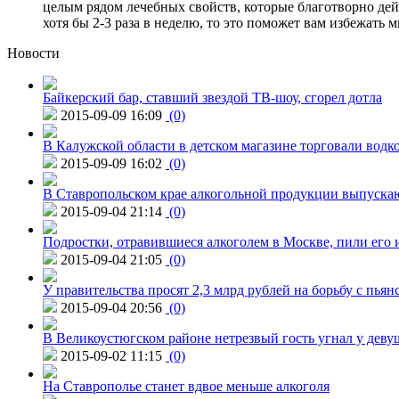
целым рядом лечебных свойств, которые благотворно дейс
хотя бы 2-3 раза в неделю, то это поможет вам избежать 
Новости
Байкерский бар, ставший звездой ТВ-шоу, сгорел дотла
2015-09-09 16:09
(0)
В Калужской области в детском магазине торговали водк
2015-09-09 16:02
(0)
В Ставропольском крае алкогольной продукции выпуска
2015-09-04 21:14
(0)
Подростки, отравившиеся алкоголем в Москве, пили его и
2015-09-04 21:05
(0)
У правительства просят 2,3 млрд рублей на борьбу с пьян
2015-09-04 20:56
(0)
В Великоустюгском районе нетрезвый гость угнал у дев
2015-09-02 11:15
(0)
На Ставрополье станет вдвое меньше алкоголя