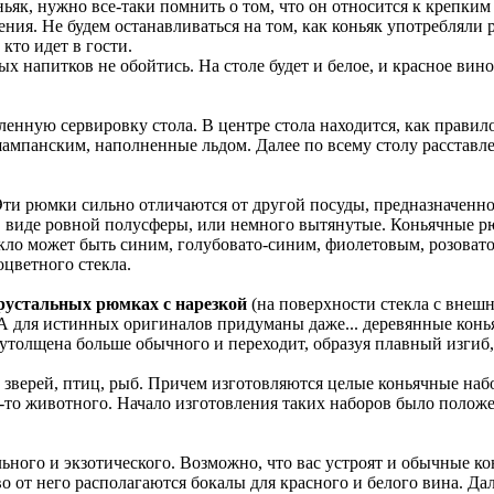
коньяк, нужно все-таки помнить о том, что он относится к креп
ения. Не будем останавливаться на том, как коньяк употребляли
 кто идет в гости.
ых напитков не обойтись. На столе будет и белое, и красное вин
енную сервировку стола. В центре стола находится, как правило
 шампанским, наполненные льдом. Далее по всему столу расстав
Эти рюмки сильно отличаются от другой посуды, предназначенно
виде ровной полусферы, или немного вытянутые. Коньячные рюм
текло может быть синим, голубовато-синим, фиолетовым, розова
цветного стекла.
рустальных рюмках с нарезкой
(на поверхности стекла с внешн
 А для истинных оригиналов придуманы даже... деревянные кон
олщена больше обычного и переходит, образуя плавный изгиб, 
зверей, птиц, рыб. Причем изготовляются целые коньячные набо
то животного. Начало изготовления таких наборов было положено
ного и экзотического. Возможно, что вас устроят и обычные к
во от него располагаются бокалы для красного и белого вина. Да