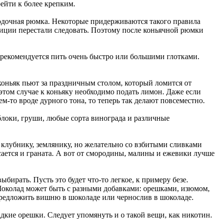
ейти к более крепким.
водочная рюмка. Некоторые придерживаются такого правила
адиции перестали следовать. Поэтому после коньячной рюмки
 рекомендуется пить очень быстро или большими глотками.
 коньяк пьют за праздничным столом, который ломится от
 этом случае к коньяку необходимо подать лимон. Даже если
ем-то вроде дурного тона, то теперь так делают повсеместно.
блоки, груши, любые сорта винограда и различные
, клубнику, землянику, но желательно со взбитыми сливками
сается и граната. А вот от смородины, малины и ежевики лучше
бирать. Пусть это будет что-то легкое, к примеру безе.
 Шоколад может быть с разными добавками: орешками, изюмом,
 предложить вишню в шоколаде или чернослив в шоколаде.
дкие орешки. Следует упомянуть и о такой вещи, как никотин.