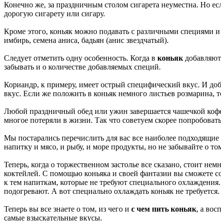
Конечно же, за праздничным столом сигарета неуместна. Но ес
дорогую сигарету или сигару.
Кроме этого, коньяк можно подавать с различными специями и 
имбирь, семена аниса, бадьян (анис звездчатый).
Следует отметить одну особенность. Когда в
коньяк
добавляютс
забывать и о количестве добавляемых специй.
Кориандр, к примеру, имеет острый специфический вкус. И до
вкус. Если же положить в коньяк немного листьев розмарина, 
Любой праздничный обед или ужин завершается чашечкой кофе
многое потеряли в жизни. Так что советуем скорее попробовать
Мы постарались перечислить для вас все наиболее подходящие к
напитку и мясо, и рыбу, и море продукты, но не забывайте о т
Теперь, когда о торжественном застолье все сказано, стоит не
коктейлей. С помощью коньяка и своей фантазии вы сможете со
к тем напиткам, которые не требуют специального охлаждения.
подогревают. А вот специально охлаждать коньяк не требуется.
Теперь вы все знаете о том, из чего и
с чем пить коньяк
, а во
самые взыскательные вкусы.