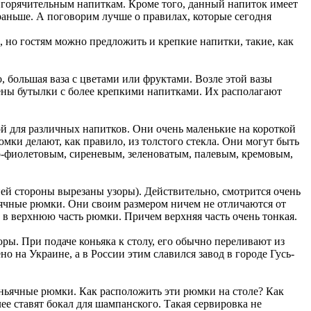
ким горячительным напиткам. Кроме того, данный напиток имеет
 раньше. А поговорим лучше о правилах, которые сегодня
о, но гостям можно предложить и крепкие напитки, такие, как
, большая ваза с цветами или фруктами. Возле этой вазы
лены бутылки с более крепкими напитками. Их располагают
й для различных напитков. Они очень маленькие на короткой
ки делают, как правило, из толстого стекла. Они могут быть
то-фиолетовым, сиреневым, зеленоватым, палевым, кремовым,
ей стороны вырезаны узоры). Действительно, смотрится очень
ьячные рюмки. Они своим размером ничем не отличаются от
в верхнюю часть рюмки. Причем верхняя часть очень тонкая.
ры. При подаче коньяка к столу, его обычно переливают из
 на Украине, а в России этим славился завод в городе Гусь-
оньячные рюмки. Как расположить эти рюмки на столе? Как
лее ставят бокал для шампанского. Такая сервировка не