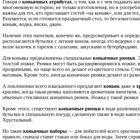
Говоря о
коньячных атрибутах
, о том, как и с чем подавать 
многовековую историю, не только изготовления, но и употребл
важны для тех, кто приглашает гостей «на коньяк», или для тех,
Разумеется, если готовится праздничный стол, то без алкогольн
коньяк, водка, виски, джин.
Наличие этих напитков, конечно же, предусматривает и определ
располагаются бутылки с легким вином, иногда это ведерки с
возле вазочек и тарелок с салатами, закусками и бутербродами.
Для коньяка предназначены специальные
коньячные рюмки
. 
толстой ножке. Рюмки могут быть расширяющимися к ножке, в 
прозрачными, но чаще всего их делают из цветного стекла. С
матовым. Кроме того, иногда коньячные рюмки делают из разно
А поклонники всего изысканного предлагают
коньяк
даже в
х
красиво, когда такая рюмка наполняется ароматным напитком.
обычных стеклянных коньячных рюмок. Ножка у такой рюмки ут
Кроме этого, существуют
коньячные рюмки
в виде различных 
бутылки в специальную посуду, сделанную также в виде какого-
Хрустальный.
Но такие
коньячные наборы
— для любителей всего оригиналь
правило, сначала ставят стакан или бокал для воды. Затем спра