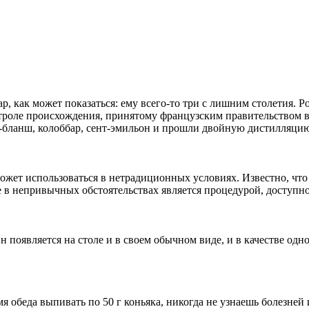
р, как может показаться: ему всего-то три с лишним столетия. 
роле происхождения, принятому французским правительством в 1
ь-бланш, колоббар, сент-эмильон и прошли двойную дистилляци
может использоваться в нетрадиционных условиях. Известно, чт
е в непривычных обстоятельствах является процедурой, доступн
 появляется на столе и в своем обычном виде, и в качестве о
мя обеда выпивать по 50 г коньяка, никогда не узнаешь болезней