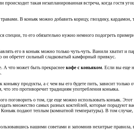
ли происходит такая незапланированная встреча, когда гостя уг
травами. В коньяк можно добавить корицу, гвоздику, кардамон, 
я специи, то его обязательно нужно немного подогреть примерн
бавлять его в коньяк можно только чуть-чуть. Ванили хватит и
то он обретет сильный сладковатый камфорный привкус.
. А что может быть прекраснее
кофе с коньяком
. Если вы еще 
.
 коньяку продукты, а с чем вы его будете пить, зависит только 
ом, что это противоречит традициям употребления коньяка.
много поговорить о том, где еще можно использовать коньяк. Эт
здать множество самых разных коктейлей, которые порадуют вас
 Коньяк подают теплым (комнатной температуры). В том случае,
спользовавшись нашими советами и запомнив нехитрые правила, 