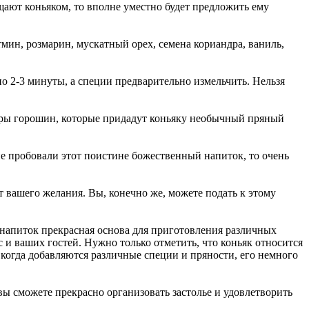
ощают коньяком, то вполне уместно будет предложить ему
тмин, розмарин, мускатный орех, семена кориандра, ваниль,
о 2-3 минуты, а специи предварительно измельчить. Нельзя
 пары горошин, которые придадут коньяку необычный пряный
не пробовали этот поистине божественный напиток, то очень
от вашего желания. Вы, конечно же, можете подать к этому
от напиток прекрасная основа для приготовления различных
 и ваших гостей. Нужно только отметить, что коньяк относится
 когда добавляются различные специи и пряности, его немного
вы сможете прекрасно организовать застолье и удовлетворить