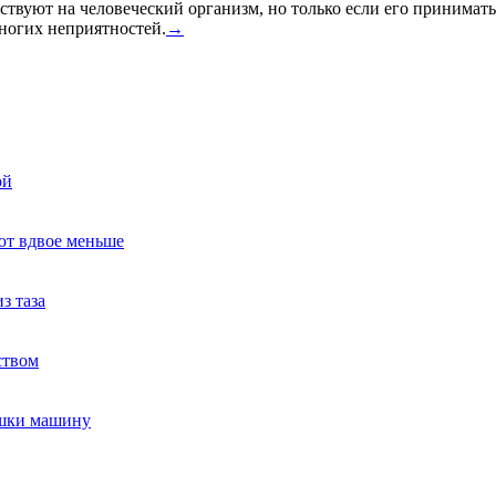
твуют на человеческий организм, но только если его принимать
многих неприятностей.
→
ой
ют вдвое меньше
з таза
ством
ушки машину