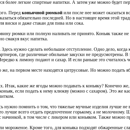
тся более легкие спиртные напитки. А затем уже можно будет пер
ого. Перед
коньячной рюмкой
или после нее может оказаться 
казаться обязательно последней. Но в настоящее время этой тр
я виски и даже стакан для пива или сока.
овину рюмки или полную наливать не принято. Коньяк также не
но смакуя вкус напитка.
. Здесь нужно сделать небольшое отступление. Одно дело, когда
 партнеров, где различные обильные закуски не предусмотрены. В
Нередко к лимону подают и сахар. И если раньше это считалось ч
о же, на первом месте находятся цитрусовые. Но можно подать я
дах. Итак, какие же ягоды можно подавать к коньяку? Конечно же
ньяк, если подать к нему клюкву (можно с сахаром). Это же ка
питком.
есь нужно помнить о том, что тяжелые мучные изделия лучше не вы
то лучше всего отдать предпочтение горькому, а не молочному.
 с начинкой, в том числе с ликером или коньяком. Также можно
и мороженое. Кроме того, для коньяка подходят обжаренные сла