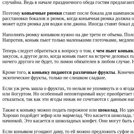
случайна. Ведь в начале праздничного обеда гостям предлагаю
Поэтому
коньячные рюмки
ставят после бокала для шампанск
расстановки бокалов и рюмок, когда коньячная рюмка должна о
может идти рюмка для водки или джина. Иногда ставят бокал дл
Наполнять рюмку коньяком нужно на две трети ее объема. Пол
Напротив, коньяк пьют только маленькими глоточками, медлен
Теперь следует обратиться к вопросу о том,
с чем пьют коньяк
закусок, а другое дело, когда коньяк пьют на встрече деловых
ничего другого не будет, то лимон обязателен в любом случае. 
Кроме того,
к коньяку подаются различные фрукты
. Конечн
экзотические фрукты, только не слишком сладкие.
Если уж речь зашла о фруктах, то нельзя не упомянуть и о яго
или йогуртом. Но особенный неповторимый вкус приобретает ко
отказаться, так как эти ягоды никак не сочетаются с данным на
Также к коньяку можно подать пирожное или
шоколад
. Но зд
Хорошо подойдет зефир или мармелад. Что касается шоколада, 
начинкой. Это касается и шоколадных конфет. Они могут быть
Если коньяком угощают даму, то ей можно предложить суфле ил