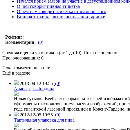
Начался прием заявок на участие в дегустационном кон
О чем говорит пивная этикетка
О чем нам говорит этикетка от шампанского
Винная этикетка, выполненная по-старинке
Рейтинг:
Комментарии:
(0)
Средняя оценка участников (от 1 до 10): Пока не оценено
Проголосовавших: 0
Пока комментариев нет
Ещё в разделе
2013-04-12 19:55
(0)
Атмосфера Лондона
Новая бутылка Beefeater оформлена тысячей изображени
оформлены с использованием тысячи изображений, присл
года гигантской лазерной проекцией в Ковент-Гардене, н
2012-12-05 10:55
(0)
Тактильная упаковка для пива
В сиднейском офисе международного агентства Equator Des