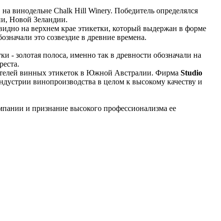
на винодельне Chalk Hill Winery. Победитель определялся
и, Новой Зеландии.
 видно на верхнем крае этикетки, который выдержан в форме
значали это созвездие в древние времена.
ки - золотая полоса, именно так в древности обозначали на
реста.
водителей винных этикеток в Южной Австралии. Фирма
Studio
индустрии винопроизводства в целом к высокому качеству и
омпании и признание высокого профессионализма ее