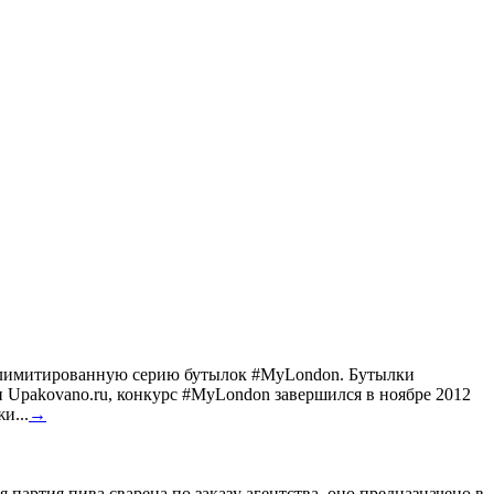
ил лимитированную серию бутылок #MyLondon. Бутылки
Upakovano.ru, конкурс #MyLondon завершился в ноябре 2012
и...
→
 партия пива сварена по заказу агентства, оно предназначено в