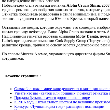
по награждению винных лейблов.
Победителем стала этикетка для вина
Alpha Crucis Shiraz 2008
среди огромного разнообразия винных этикеток, которые укр
Этикетка победитель разработана в стиле минимализма, и пред
эллипса и украшен созвездием Южного Креста, который нанесен
Остальные же звезды, которые окружают это созвездие, изображ
картах границу небосвода. Вино Alpha Crucis названо в честь 
Над дизайном этикетки работала компания
Motiv Design
, печа
Labels
принадлежит компании Cork Supply Group (Португалия), 
развитию бренда, причем за основу берется долгосрочное разви
По словам Мигеля Алемао, управляющего директора фирмы Studi
сотрудников.
Похожие страницы :
Самая большая в мире винодельческая плантация выста
Узнать кто вы - святой или грешник, поможет этикетка 
Продана бутылка самого дорого вина в мире
К 2016 году Китай станет шестым по величине произво
Конкурс «Лучшая водка года» расширяет номинации