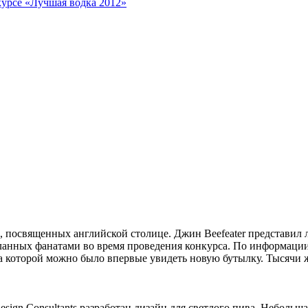
курсе «Лучшая водка 2012»
й, посвященных английской столице. Джин Beefeater представ
анных фанатами во время проведения конкурса. По информации 
а которой можно было впервые увидеть новую бутылку. Тысячи ж
ign Consultants разработан дизайн для светлого пива. Небольшая