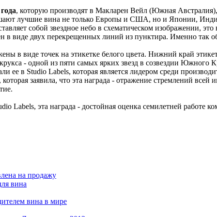
 года
, которую производят в Макларен Вейл (Южная Австралия), 
ашают лучшие вина не только Европы и США, но и Японии, Инди
ставляет собой звездное небо в схематическом изображении, это
 в виде двух перекрещенных линий из пунктира. Именно так обо
ены в виде точек на этикетке белого цвета. Нижний край этикет
Акрукса - одной из пяти самых ярких звезд в созвездии Южного К
тали ее в Studio Labels, которая является лидером среди произ
которая заявила, что эта награда - отражение стремлений всей 
тие.
o Labels, эта награда - достойная оценка семилетней работе к
влена на продажу
для вина
дителем вина в мире