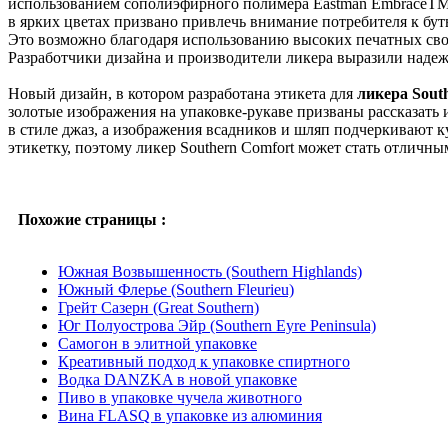
использованием сополиэфирного полимера Eastman EmbraceTM L
в ярких цветах призвано привлечь внимание потребителя к бут
Это возможно благодаря использованию высоких печатных свой
Разработчики дизайна и производители ликера выразили надеж
Новый дизайн, в котором разработана этикета для
ликера Sout
золотые изображения на упаковке-рукаве призваны рассказать 
в стиле джаз, а изображения всадников и шляп подчеркивают к
этикетку, поэтому ликер Southern Comfort может стать отличны
Похожие страницы :
Южная Возвышенность (Southern Highlands)
Южный Флерье (Southern Fleurieu)
Грейт Сазерн (Great Southern)
Юг Полуострова Эйр (Southern Eyre Peninsula)
Самогон в элитной упаковке
Креативный подход к упаковке спиртного
Водка DANZKA в новой упаковке
Пиво в упаковке чучела животного
Вина FLASQ в упаковке из алюминия