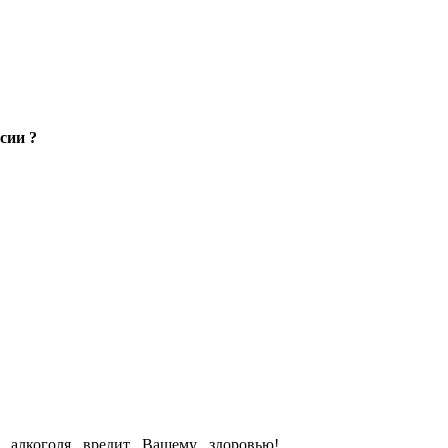
сии ?
е алкоголя вредит Вашему здоровью!