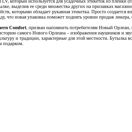
V, который используется для усадочных этикеток из пленки (пр
ылке, выделив ее среди множества других на прилавках магазин
ств, которыми обладает рукавная этикетка. Просто создается вп
ду, что новая упаковка поможет поднять уровни продаж ликера
hern Comfort
, призван напомнить потребителям Новый Орлеан, 
историю самого Нового Орлеана – изображения наушников и звук
ультуру и традиции, характерные для этой местности. Бутылка 
м подарком.