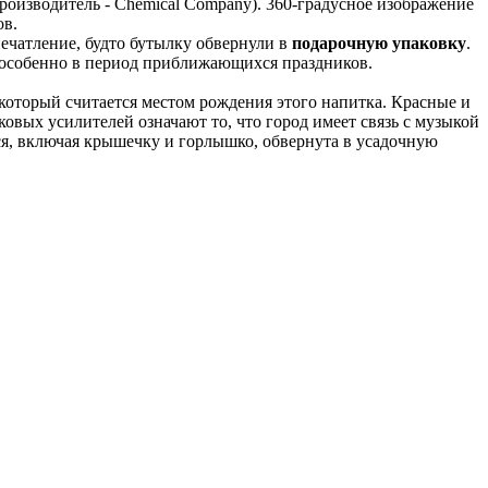
оизводитель - Chemical Company). 360-градусное изображение
ов.
ечатление, будто бутылку обвернули в
подарочную упаковку
.
, особенно в период приближающихся праздников.
который считается местом рождения этого напитка. Красные и
овых усилителей означают то, что город имеет связь с музыкой
вся, включая крышечку и горлышко, обвернута в усадочную