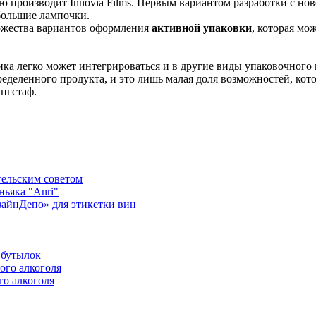
 производит Innovia Films. Первым вариантом разработки с нов
ебольшие лампочки.
ножества вариантов оформления
активной упаковки
, которая мо
ка легко может интегрироваться и в другие виды упаковочного ма
ределенного продукта, и это лишь малая доля возможностей, ко
ангстаф.
ельским советом
ньяка "Anri"
зайнДепо» для этикетки вин
 бутылок
ого алкоголя
го алкоголя