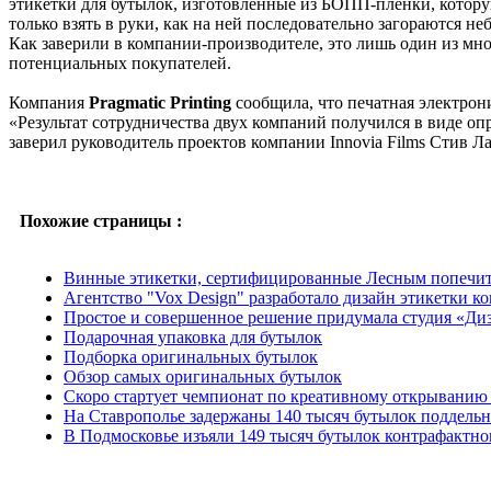
этикетки для бутылок, изготовленные из БОПП-пленки, которую
только взять в руки, как на ней последовательно загораются н
Как заверили в компании-производителе, это лишь один из м
потенциальных покупателей.
Компания
Pragmatic Printing
сообщила, что печатная электрони
«Результат сотрудничества двух компаний получился в виде оп
заверил руководитель проектов компании Innovia Films Стив Л
Похожие страницы :
Винные этикетки, сертифицированные Лесным попечит
Агентство "Vox Design" разработало дизайн этикетки ко
Простое и совершенное решение придумала студия «Ди
Подарочная упаковка для бутылок
Подборка оригинальных бутылок
Обзор самых оригинальных бутылок
Скоро стартует чемпионат по креативному открыванию
На Ставрополье задержаны 140 тысяч бутылок поддельн
В Подмосковье изъяли 149 тысяч бутылок контрафактно