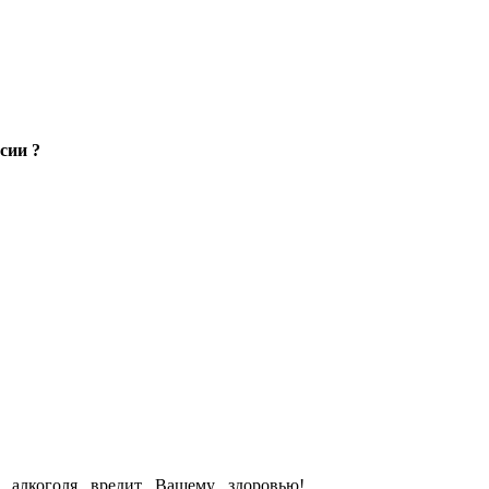
сии ?
е алкоголя вредит Вашему здоровью!