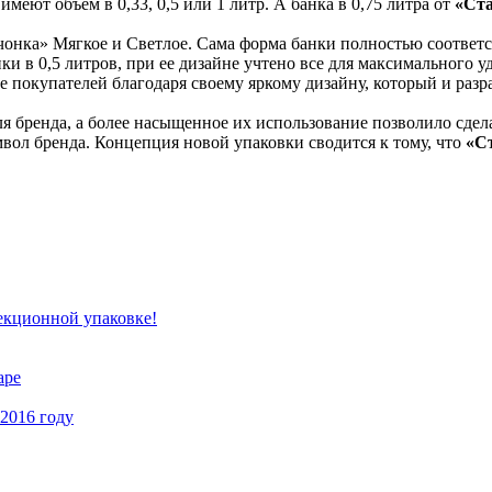
имеют объем в 0,33, 0,5 или 1 литр. А банка в 0,75 литра от
«Ста
чонка» Мягкое и Светлое. Сама форма банки полностью соответс
ки в 0,5 литров, при ее дизайне учтено все для максимального у
 покупателей благодаря своему яркому дизайну, который и разр
я бренда, а более насыщенное их использование позволило сде
вол бренда. Концепция новой упаковки сводится к тому, что
«С
екционной упаковке!
аре
 2016 году