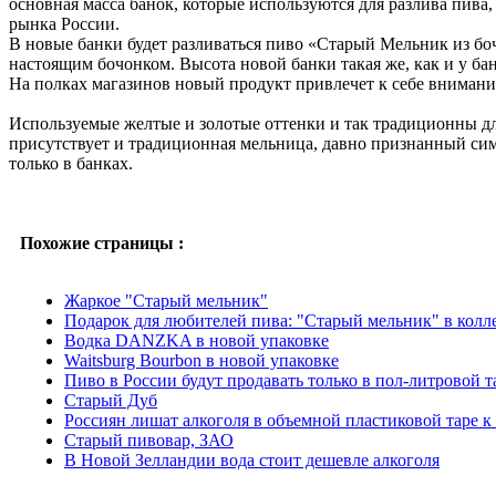
основная масса банок, которые используются для разлива пива, 
рынка России.
В новые банки будет разливаться пиво «Старый Мельник из бо
настоящим бочонком. Высота новой банки такая же, как и у бан
На полках магазинов новый продукт привлечет к себе внимание
Используемые желтые и золотые оттенки и так традиционны дл
присутствует и традиционная мельница, давно признанный сим
только в банках.
Похожие страницы :
Жаркое "Старый мельник"
Подарок для любителей пива: "Старый мельник" в колл
Водка DANZKA в новой упаковке
Waitsburg Bourbon в новой упаковке
Пиво в России будут продавать только в пол-литровой т
Старый Дуб
Россиян лишат алкоголя в объемной пластиковой таре к
Старый пивовар, ЗАО
В Новой Зелландии вода стоит дешевле алкоголя