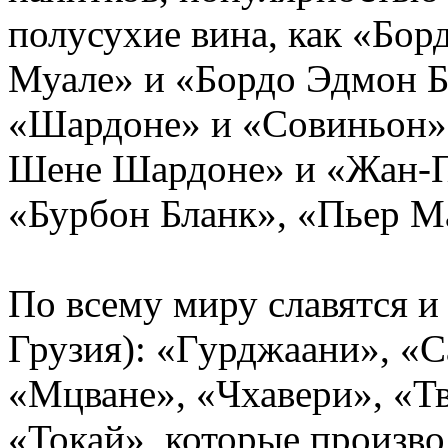
полусухие вина, как «Бо
Муале» и «Бордо Эдмон Б
«Шардоне» и «Совиньон»
Шене Шардоне» и «Жан-По
«Бурбон Бланк», «Пьер М
По всему миру славятся и
Грузия): «Гурджаани», «С
«Мцване», «Чхавери», «Тв
«Токай», которые произво