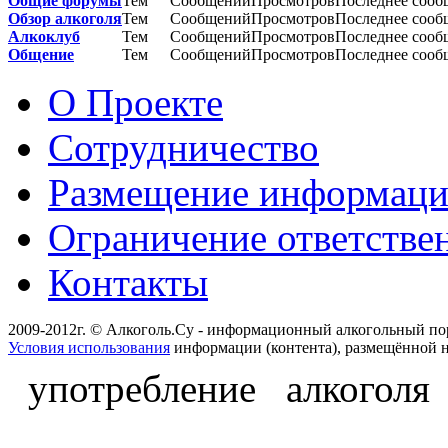
Общие форумы
Тем
Сообщений
Просмотров
Последнее сооб
Обзор алкоголя
Тем
Сообщений
Просмотров
Последнее сооб
Алкоклуб
Тем
Сообщений
Просмотров
Последнее сооб
Общение
Тем
Сообщений
Просмотров
Последнее сооб
О Проекте
Сотрудничество
Размещение информац
Ограничение ответстве
Контакты
2009-2012г. © Алкоголь.Су - информационный алкогольный по
Условия использования
информации (контента), размещённой н
употребление алкоголя