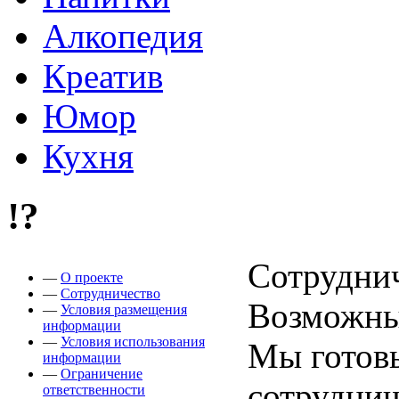
Алкопедия
Креатив
Юмор
Кухня
!?
Сотрудни
—
О проекте
—
Сотрудничество
Возможны
—
Условия размещения
информации
—
Условия использования
Мы готов
информации
—
Ограничение
сотрудни
ответственности