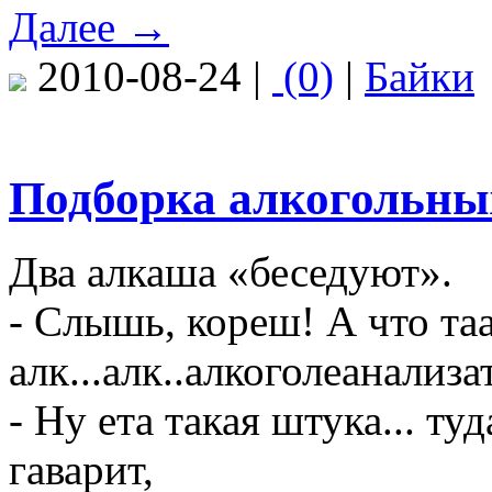
Далее →
2010-08-24 |
(0)
|
Байки
Подборка алкогольных
Два алкаша «беседуют».
- Слышь, кореш! А что та
алк...алк..алкоголеанализа
- Ну ета такая штука... ту
гаварит,