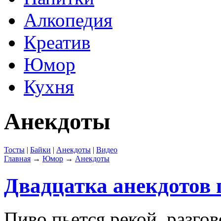
Алкопедия
Креатив
Юмор
Кухня
Анекдоты
Тосты
|
Байки
|
Анекдоты
|
Видео
Главная
→
Юмор
→
Анекдоты
Двадцатка анекдотов 
Пиво пьется рекой, разго