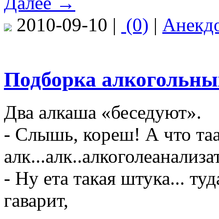
Далее →
2010-09-10 |
(0)
|
Анекд
Подборка алкогольных
Два алкаша «беседуют».
- Слышь, кореш! А что та
алк...алк..алкоголеанализа
- Ну ета такая штука... ту
гаварит,