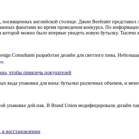
й, посвященных английской столице. Джин Beefeater представ
анных фанатами во время проведения конкурса. По информации 
а которой можно было впервые увидеть новую бутылку. Тысячи ж
ign Consultants разработан дизайн для светлого пива. Небольшая
→
ина, чтобы привлечь покупателей
ых вида упаковки для вина: бутылки различных объемов, и мен
ой упаковке дой-пак. В Brand Union модифицировали дизайн пак
, в восстановлении