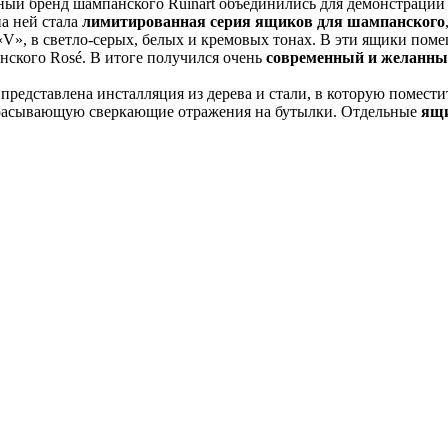
рный бренд шампанского Ruinart объединились для демонстрации
на ней стала
лимитированная серия ящиков для шампанского
«V», в светло-серых, белых и кремовых тонах. В эти ящики пом
нского Rosé. В итоге получился очень
современный и желанны
представлена инсталляция из дерева и стали, в которую помест
отбрасывающую сверкающие отражения на бутылки. Отдельные
ящи