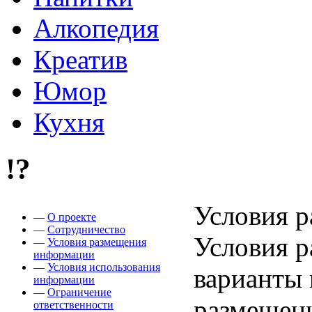
Алкопедия
Креатив
Юмор
Кухня
!?
Условия 
—
О проекте
—
Сотрудничество
Условия 
—
Условия размещения
информации
—
Условия использования
варианты 
информации
—
Ограничение
размещен
ответственности