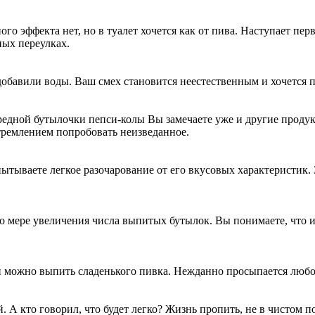
го эффекта нет, но в туалет хочется как от пива. Наступает пе
ных переулках.
обавили воды. Ваш смех становится неестественным и хочется п
редной бутылочки пепси-колы Вы замечаете уже и другие продукт
ремлением попробовать неизведанное.
пытываете легкое разочарование от его вкусовых характеристик.
о мере увеличения числа выпитых бутылок. Вы понимаете, что и
если можно выпить сладенького пивка. Нежданно просыпается люб
 А кто говорил, что будет легко? Жизнь пропить, не в чистом пол