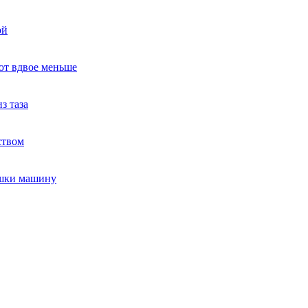
ой
ют вдвое меньше
з таза
ством
ушки машину