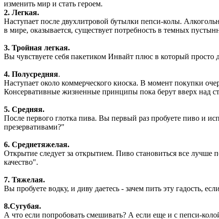
изменить мир и стать героем.
2. Легкая.
Наступает после двухлитровой бутылки пепси-колы. Алкогольно
в мире, оказывается, существует потребность в темных пустын
3. Тройная легкая.
Вы чувствуете себя пакетиком Инвайт плюс в который просто д
4. Полусредняя
.
Наступает около коммерческого киоска. В момент покупки оче
Консервативные жизненные принципы пока берут вверх над ст
5. Средняя.
После первого глотка пива. Вы первый раз пробуете пиво и ис
презервативами?"
6. Среднетяжелая.
Открытие следует за открытием. Пиво становиться все лучше п
качество".
7. Тяжелая.
Вы пробуете водку, и диву даетесь - зачем пить эту гадость, 
8.Сугубая.
А что если попробовать смешивать? А если еще и с пепси-колой.