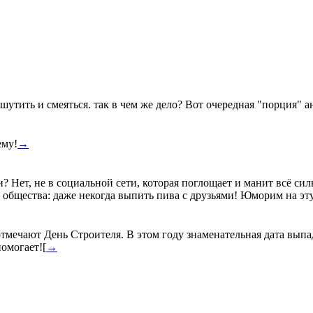
 шутить и смеяться. так в чем же дело? Вот очередная "порция" а
ему!
→
? Нет, не в социальной сети, которая поглощает и манит всё силь
 общества: даже некогда выпить пива с друзьями! Юморим на эт
отмечают День Строителя. В этом году знаменательная дата выпад
помогает![
→