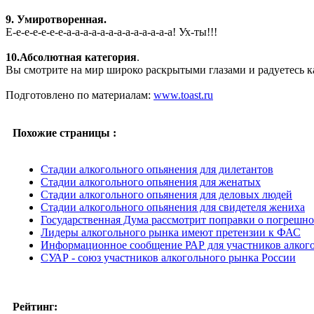
9. Умиротворенная.
Е-е-е-е-е-е-е-а-а-а-а-а-а-а-а-а-а-а-а-а! Ух-ты!!!
10.Абсолютная категория
.
Вы смотрите на мир широко раскрытыми глазами и радуетесь к
Подготовлено по материалам:
www.toast.ru
Похожие страницы :
Стадии алкогольного опьянения для дилетантов
Стадии алкогольного опьянения для женатых
Стадии алкогольного опьянения для деловых людей
Стадии алкогольного опьянения для свидетеля жениха
Государственная Дума рассмотрит поправки о погрешн
Лидеры алкогольного рынка имеют претензии к ФАС
Информационное сообщение РАР для участников алког
СУАР - союз участников алкогольного рынка России
Рейтинг: