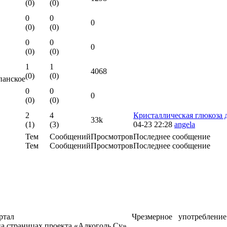
(0)
(0)
0
0
0
(0)
(0)
0
0
0
(0)
(0)
1
1
4068
(0)
(0)
панское
0
0
0
(0)
(0)
2
4
Кристаллическая глюкоза д
33k
(1)
(3)
04-23 22:28
angela
Тем
Сообщений
Просмотров
Последнее сообщение
Тем
Сообщений
Просмотров
Последнее сообщение
ртал
Чрезмерное употреблени
а страницах проекта «Алкоголь.Су»