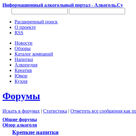
Информационный алкогольный портал - Алкоголь.Су
Расширенный поиск
О проекте
RSS
Новости
Обзоры
Каталог компаний
Напитки
Алкопедия
Креатив
Юмор
Кухня
Форумы
Искать в форумах
|
Статистика
|
Отметить все сообщения как 
Общие форумы
Обзор алкоголя
Крепкие напитки