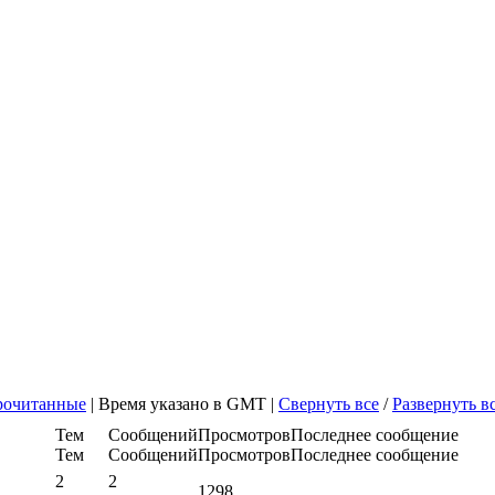
прочитанные
| Время указано в GMT |
Свернуть все
/
Развернуть в
Тем
Сообщений
Просмотров
Последнее сообщение
Тем
Сообщений
Просмотров
Последнее сообщение
2
2
1298