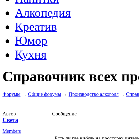
Алкопедия
Креатив
Юмор
Кухня
Справочник всех пр
Форумы
→
Общие форумы
→
Производство алкоголя
→
Справ
Автор
Сообщение
Света
Members
Есть ли где нибудь на просторах инте