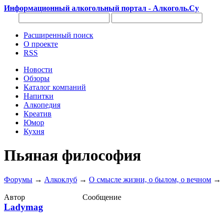
Информационный алкогольный портал - Алкоголь.Су
Расширенный поиск
О проекте
RSS
Новости
Обзоры
Каталог компаний
Напитки
Алкопедия
Креатив
Юмор
Кухня
Пьяная философия
Форумы
→
Алкоклуб
→
О смысле жизни, о былом, о вечном
Автор
Сообщение
Ladymag