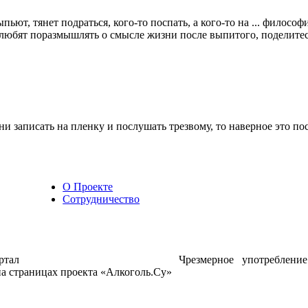
пьют, тянет подраться, кого-то поспать, а кого-то на ... филос
любят поразмышлять о смысле жизни после выпитого, поделите
и записать на пленку и послушать трезвому, то наверное это по
О Проекте
Сотрудничество
ртал
Чрезмерное употреблени
а страницах проекта «Алкоголь.Су»