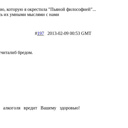
офию, которую я окрестила "Пьяной философией"...
сь их умными мыслями с нами
#
197
2013-02-09 00:53 GMT
считалиб бредом.
е алкоголя вредит Вашему здоровью!