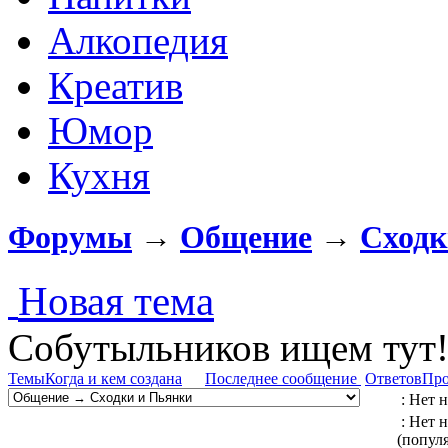
Алкопедия
Креатив
Юмор
Кухня
Форумы
→
Общение
→
Сходк
Новая тема
Собутыльников ищем тут!
Темы
Когда и кем создана
Последнее сообщение
Ответов
Про
: Нет 
: Нет 
(попул