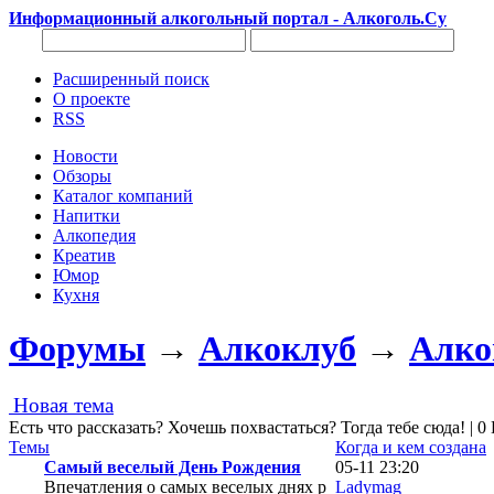
Информационный алкогольный портал - Алкоголь.Су
Расширенный поиск
О проекте
RSS
Новости
Обзоры
Каталог компаний
Напитки
Алкопедия
Креатив
Юмор
Кухня
Форумы
→
Алкоклуб
→
Алко
Новая тема
Есть что рассказать? Хочешь похвастаться? Тогда тебе сюда! |
Темы
Когда и кем создана
Самый веселый День Рождения
05-11 23:20
Впечатления о самых веселых днях р
Ladymag