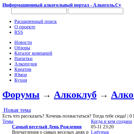
Информационный алкогольный портал - Алкоголь.Су
Расширенный поиск
О проекте
RSS
Новости
Обзоры
Каталог компаний
Напитки
Алкопедия
Креатив
Юмор
Кухня
Форумы
→
Алкоклуб
→
Алко
Новая тема
Есть что рассказать? Хочешь похвастаться? Тогда тебе сюда! |
Темы
Когда и кем создана
Самый веселый День Рождения
05-11 23:20
Впечатления о самых веселых днях р
Ladymag