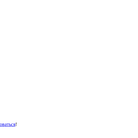
оваться
!