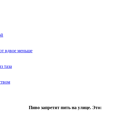
ой
ют вдвое меньше
з таза
ством
Пиво запретят пить на улице. Это: