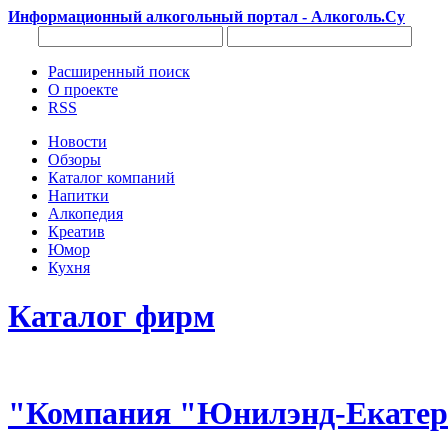
Информационный алкогольный портал - Алкоголь.Су
Расширенный поиск
О проекте
RSS
Новости
Обзоры
Каталог компаний
Напитки
Алкопедия
Креатив
Юмор
Кухня
Каталог фирм
"Компания "Юнилэнд-Екатер