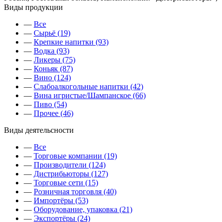
Виды продукции
—
Все
—
Сырьё (19)
—
Крепкие напитки (93)
—
Водка (93)
—
Ликеры (75)
—
Коньяк (87)
—
Вино (124)
—
Слабоалкогольные напитки (42)
—
Вина игристые/Шампанское (66)
—
Пиво (54)
—
Прочее (46)
Виды деятельсности
—
Все
—
Торговые компании (19)
—
Производители (124)
—
Дистрибьюторы (127)
—
Торговые сети (15)
—
Розничная торговля (40)
—
Импортёры (53)
—
Оборудование, упаковка (21)
—
Экспортёры (24)