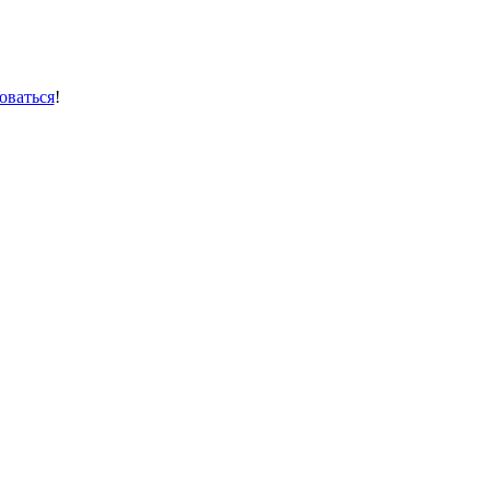
оваться
!