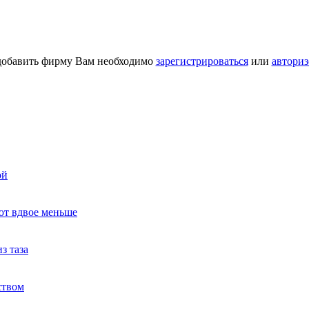
добавить фирму Вам необходимо
зарегистрироваться
или
авториз
ой
ют вдвое меньше
з таза
ством