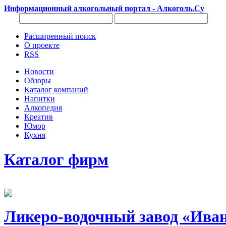
Информационный алкогольный портал - Алкоголь.Су
Расширенный поиск
О проекте
RSS
Новости
Обзоры
Каталог компаний
Напитки
Алкопедия
Креатив
Юмор
Кухня
Каталог фирм
Ликеро-водочный завод «Ива