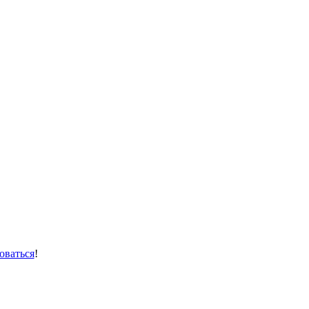
оваться
!