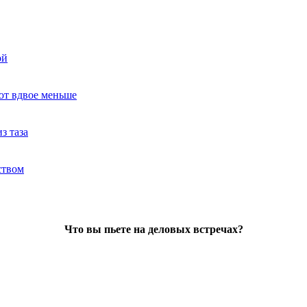
ой
ют вдвое меньше
з таза
ством
Что вы пьете на деловых встречах?