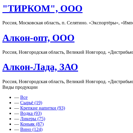
"ТИРКОМ", ООО
Россия, Московская область, п. Селятино. «Экспортёры», «Имп
Алкон-опт, ООО
Россия, Новгородская область, Великий Новгород. «Дистрибь
Алкон-Лада, ЗАО
Россия, Новгородская область, Великий Новгород. «Дистрибь
Виды продукции
—
Все
—
Сырьё (19)
—
Крепкие напитки (93)
—
Водка (93)
—
Ликеры (75)
—
Коньяк (87)
—
Вино (124)