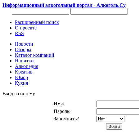
Информационный алкогольный портал - Алкоголь.Су
Расширенный поиск
О проекте
RSS
Новости
Обзоры
Каталог компаний
Напитки
Алкопедия
Креатив
Юмор
Кухня
Вход в систему
Имя:
Пароль:
Запомнить?