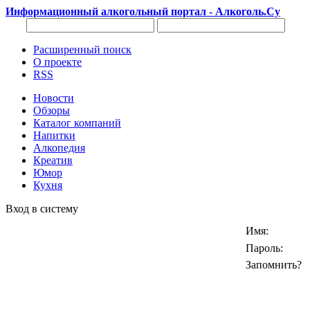
Информационный алкогольный портал - Алкоголь.Су
Расширенный поиск
О проекте
RSS
Новости
Обзоры
Каталог компаний
Напитки
Алкопедия
Креатив
Юмор
Кухня
Вход в систему
Имя:
Пароль:
Запомнить?