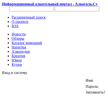
Информационный алкогольный портал - Алкоголь.Су
Расширенный поиск
О проекте
RSS
Новости
Обзоры
Каталог компаний
Напитки
Алкопедия
Креатив
Юмор
Кухня
Вход в систему
Имя:
Пароль:
Запомнить?