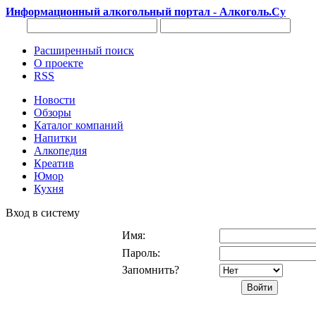
Информационный алкогольный портал - Алкоголь.Су
Расширенный поиск
О проекте
RSS
Новости
Обзоры
Каталог компаний
Напитки
Алкопедия
Креатив
Юмор
Кухня
Вход в систему
Имя:
Пароль:
Запомнить?