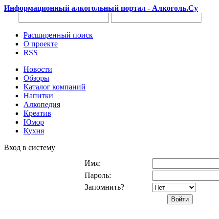
Информационный алкогольный портал - Алкоголь.Су
Расширенный поиск
О проекте
RSS
Новости
Обзоры
Каталог компаний
Напитки
Алкопедия
Креатив
Юмор
Кухня
Вход в систему
Имя:
Пароль:
Запомнить?