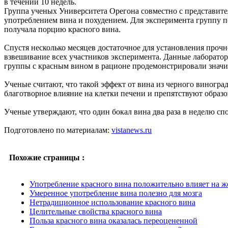
в течении 10 недель.
Группа ученых Университета Орегона совместно с представит
употреблением вина и похудением. Для эксперимента группу п
получала порцию красного вина.
Спустя несколько месяцев достаточное для установления проч
взвешивание всех участников эксперимента. Данные лаборатор
группы с красным вином в рационе продемонстрировали значит
Ученые считают, что такой эффект от вина из черного виногра
благотворное влияние на клетки печени и препятствуют обра
Ученые утверждают, что один бокал вина два раза в неделю сп
Подготовлено по материалам:
vistanews.ru
Похожие страницы :
Употребление красного вина положительно влияет на ж
Умеренное употребление вина полезно для мозга
Нетрадиционное использование красного вина
Целительные свойства красного вина
Польза красного вина оказалась переоцененной