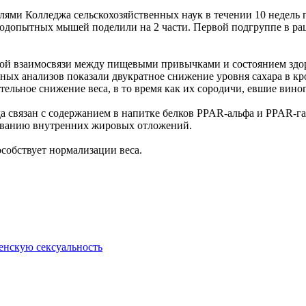
елями Колледжа сельскохозяйственных наук в течении 10 недел
одопытных мышей поделили на 2 части. Первой подгруппе в рац
ной взаимосвязи между пищевыми привычками и состоянием здор
ных анализов показали двукратное снижение уровня сахара в кр
ельное снижение веса, в то время как их сородичи, евшие вино
да связан с содержанием в напитке белков PPAR-альфа и PPAR-г
зованию внутренних жировых отложений.
особствует нормализации веса.
енскую сексуальность