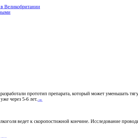
 в Великобритании
ивыми
азработали прототип препарата, который может уменьшать тягу к
уже через 5-6 лет.
→
лкоголя ведет к скоропостижной кончине. Исследование провод