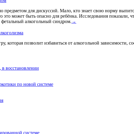
вом
о предметом для дискуссий. Мало, кто знает свою норму выпито
что это может быть опасно для ребёнка. Исследования показали, 
я фетальный алкогольный синдром.
→
алкоголизма
у, которая позволит избавиться от алкогольной зависимости, 
, в восстановлении
аркотики по новой системе
ля
зированной системе