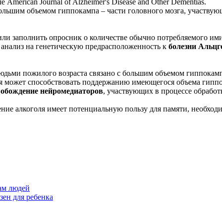
erican Journal of Alzheimer's Disease and Other Dementias.
большим объемом гиппокампа – части головного мозга, участву
или заполнить опросник о количестве обычно потребляемого ими
 анализ на генетическую предрасположенность к
болезни Альцг
людьми пожилого возраста связано с большим объемом гиппокамп
ля может способствовать поддержанию имеющегося объема гипп
обождение нейромедиаторов
, участвующих в процессе обрабо
ение алкоголя имеет потенциальную пользу для памяти, необход
ам людей
зен для ребенка