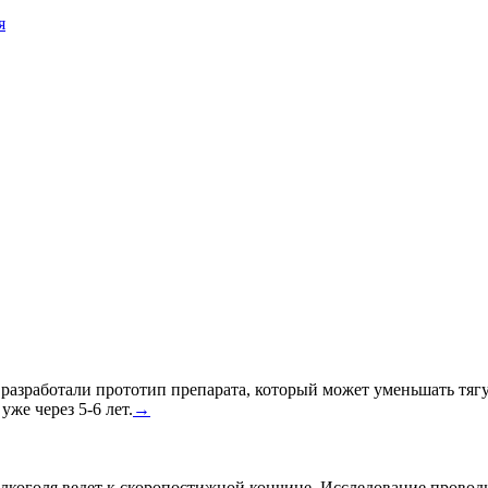
я
азработали прототип препарата, который может уменьшать тягу к
уже через 5-6 лет.
→
лкоголя ведет к скоропостижной кончине. Исследование провод