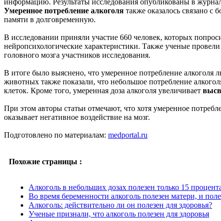
информацию. Результаты исследования опубликованы в журнале Am
Умеренное потребление алкоголя
также оказалось связано с 
памяти в долговременную.
В исследовании приняли участие 660 человек, которых попрос
нейропсихологические характеристики. Также ученые провели
головного мозга участников исследования.
В итоге было выяснено, что умеренное потребление алкоголя 
животных также показали, что небольшое потребление алкого
клеток. Кроме того, умеренная доза алкоголя увеличивает
высв
При этом авторы статьи отмечают, что хотя умеренное потребл
оказывает негативное воздействие на мозг.
Подготовлено по материалам:
medportal.ru
Похожие страницы :
Алкоголь в небольших дозах полезен только 15 процент
Во время беременности алкоголь полезен матери, и поле
Алкоголь: действительно ли он полезен для здоровья?
Ученые признали, что алкоголь полезен для здоровья