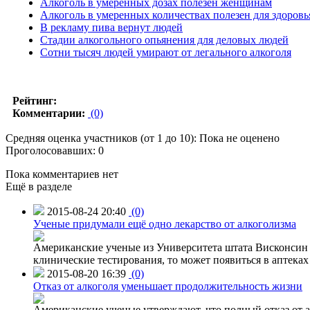
Алкоголь в умеренных дозах полезен женщинам
Алкоголь в умеренных количествах полезен для здоровь
В рекламу пива вернут людей
Стадии алкогольного опьянения для деловых людей
Сотни тысяч людей умирают от легального алкоголя
Рейтинг:
Комментарии:
(0)
Средняя оценка участников (от 1 до 10): Пока не оценено
Проголосовавших: 0
Пока комментариев нет
Ещё в разделе
2015-08-24 20:40
(0)
Ученые придумали ещё одно лекарство от алкоголизма
Американские ученые из Университета штата Висконсин р
клинические тестирования, то может появиться в аптеках 
2015-08-20 16:39
(0)
Отказ от алкоголя уменьшает продолжительность жизни
Американские ученые утверждают, что полный отказ от а