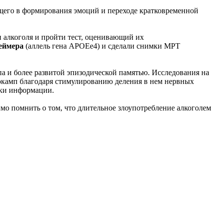
ющего в формирования эмоций и переходе кратковременной
 алкоголя и пройти тест, оценивающий их
еймера
(аллель гена APOEe4) и сделали снимки МРТ
а и более развитой эпизодической памятью. Исследования на
окамп благодаря стимулированию деления в нем нервных
тки информации.
имо помнить о том, что длительное злоупотребление алкоголем