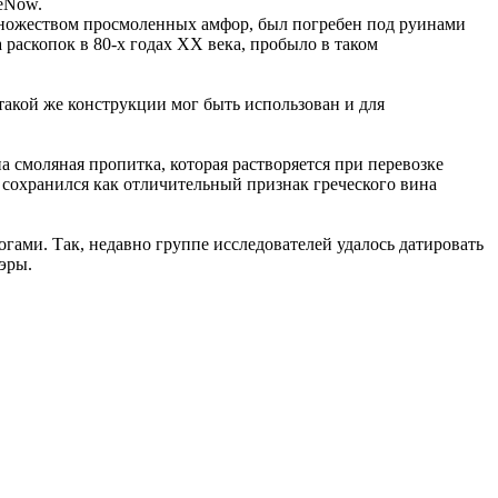
ceNow.
со множеством просмоленных амфор, был погребен под руинами
 раскопок в 80-х годах XX века, пробыло в таком
 такой же конструкции мог быть использован и для
а смоляная пропитка, которая растворяется при перевозке
 сохранился как отличительный признак греческого вина
гами. Так, недавно группе исследователей удалось датировать
эры.