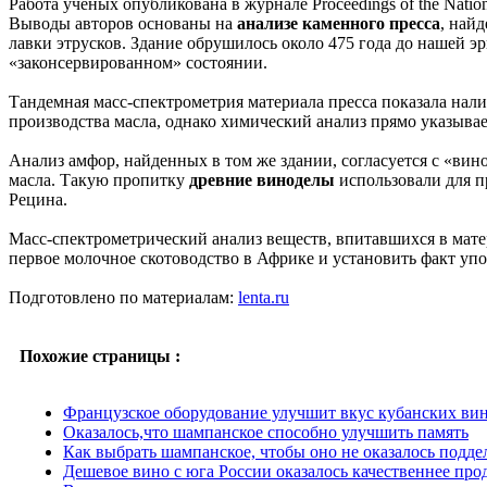
Работа ученых опубликована в журнале Proceedings of the Natio
Выводы авторов основаны на
анализе каменного пресса
, най
лавки этрусков. Здание обрушилось около 475 года до нашей эр
«законсервированном» состоянии.
Тандемная масс-спектрометрия материала пресса показала нал
производства масла, однако химический анализ прямо указывает
Анализ амфор, найденных в том же здании, согласуется с «вино
масла. Такую пропитку
древние виноделы
использовали для п
Рецина.
Масс-спектрометрический анализ веществ, впитавшихся в матер
первое молочное скотоводство в Африке и установить факт уп
Подготовлено по материалам:
lenta.ru
Похожие страницы :
Французское оборудование улучшит вкус кубанских ви
Оказалось,что шампанское способно улучшить память
Как выбрать шампанское, чтобы оно не оказалось подде
Дешевое вино с юга России оказалось качественнее пр