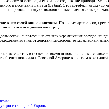
nal Academy of Sciences, а ее краткое содержание приводит Scien
денного в поселении Латтара (Lattara). Этот артефакт, наряду 
ы и на протяжении двух с половиной тысяч лет, вплоть до начала
ичие в нем
солей винной кислоты
. По словам археологов, пресс
 на то, что в нем давили виноград.
дельческой» гипотезой: на стенках керамических сосудов найден
редохранения вина от действия кислорода, ее характерный запах
иал артефактов, в последнее время широко используется археоло
отребления шоколада в Северной Америке в восьмом веке нашей 
н
лкой?
одукции из Западной Европы