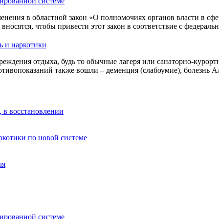
зированной системе
енения в областной закон «О полномочиях органов власти в сфе
носятся, чтобы привести этот закон в соответствие с федераль
ь и наркотики
реждения отдыха, будь то обычные лагеря или санаторно-курортн
отивопоказаний также вошли – деменция (слабоумие), болезнь 
, в восстановлении
аркотики по новой системе
ля
зированной системе