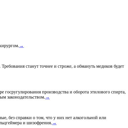
 хирургом.
→
 Требования станут точнее и строже, а обмануть медиков будет
ре госругулирования производства и оборота этилового спирта,
ным законодательством.
→
ые, без справки о том, что у них нет алкогольной или
Альцгеймера и шизофрения.
→