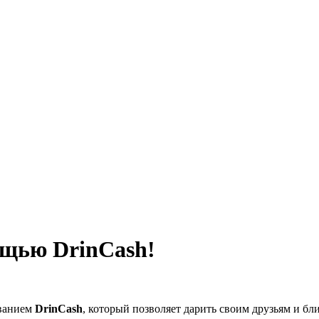
ощью DrinCash!
званием
DrinCash
, который позволяет дарить своим друзьям и б