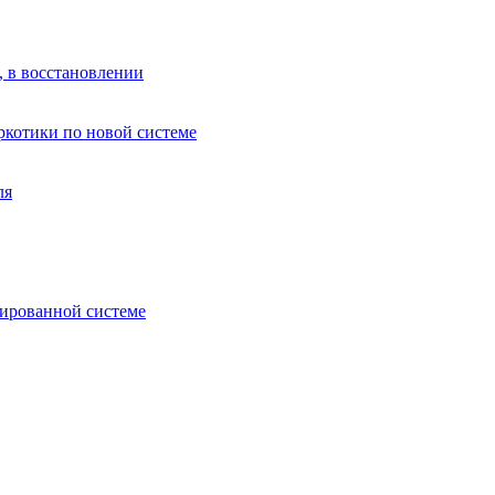
, в восстановлении
аркотики по новой системе
ля
зированной системе