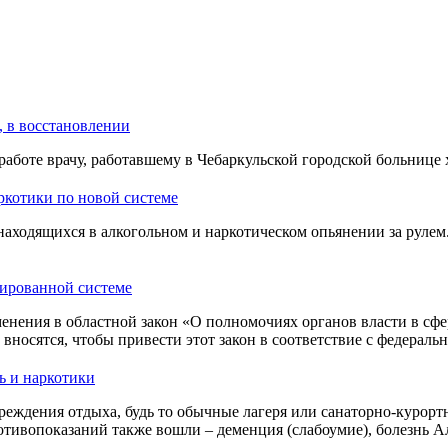
, в восстановлении
работе врачу, работавшему в Чебаркульской городской больнице
аркотики по новой системе
находящихся в алкогольном и наркотическом опьянении за рулем.
зированной системе
енения в областной закон «О полномочиях органов власти в сфе
носятся, чтобы привести этот закон в соответствие с федераль
ь и наркотики
реждения отдыха, будь то обычные лагеря или санаторно-курортн
отивопоказаний также вошли – деменция (слабоумие), болезнь 