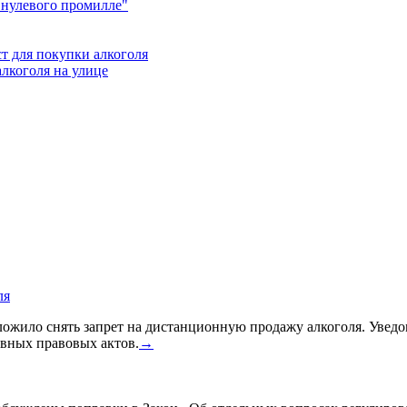
"нулевого промилле"
т для покупки алкоголя
лкоголя на улице
ля
жило снять запрет на дистанционную продажу алкоголя. Уведом
вных правовых актов.
→