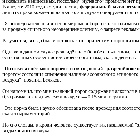
наказывать невиновных, поскольку "нулевого" промилле нет пра
В августе 2010 года вступил в силу
федеральный закон, отме
лишить права вождения на два года в случае обнаружения в их
"Я последовательный и непримиримый борец с алкоголизмом и
за продажу спиртного несовершеннолетним, о запрете рекламы
Разумеется, всегда был и остаюсь категорическим сторонником "
Однако в данном случае речь идёт не о борьбе с пьянством, а о
естественных особенностей своего организма, сказал депутат.
"Поэтому я внёс законопроект, возвращающий "
разрешённое 
порогом состояния опьянения наличие абсолютного этилового 
воздуха", пояснил Беляков.
Он напомнил, что минимальный порог содержания алкоголя в кр
0,3 грамма, а в выдыхаемом воздухе — 0,15 миллиграмма.
"Эта норма была научно обоснована после проведения соотве
сказал парламентарий.
По его словам, в крови человека существует так называемый "
э
выдыхаемого воздуха.