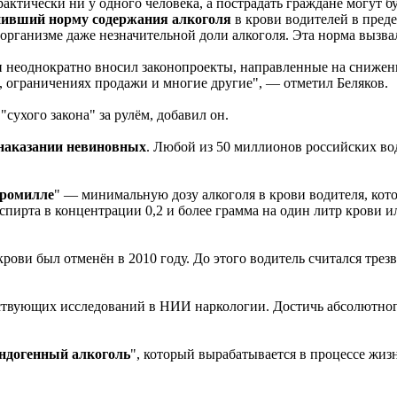
ктически ни у одного человека, а пострадать граждане могут бу
нивший норму содержания алкоголя
в крови водителей в пред
 организме даже незначительной доли алкоголя. Эта норма вызв
 неоднократно вносил законопроекты, направленные на снижени
, ограничениях продажи и многие другие", — отметил Беляков.
сухого закона" за рулём, добавил он.
наказании невиновных
. Любой из 50 миллионов российских во
промилле
" — минимальную дозу алкоголя в крови водителя, кото
спирта в концентрации 0,2 и более грамма на один литр крови и
ови был отменён в 2010 году. До этого водитель считался трезв
тствующих исследований в НИИ наркологии. Достичь абсолютног
ндогенный алкоголь
", который вырабатывается в процессе жиз