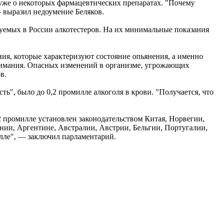
 уже о некоторых фармацевтических препаратах. "Почему
— выразил недоумение Беляков.
зуемых в России алкотестеров. На их минимальные показания
ния, которые характеризуют состояние опьянения, а именно
нимания. Опасных изменений в организме, угрожающих
в.
ь", было до 0,2 промилле алкоголя в крови. "Получается, что
 промилле установлен законодательством Китая, Норвегии,
нии, Аргентине, Австралии, Австрии, Бельгии, Португалии,
лле", — заключил парламентарий.