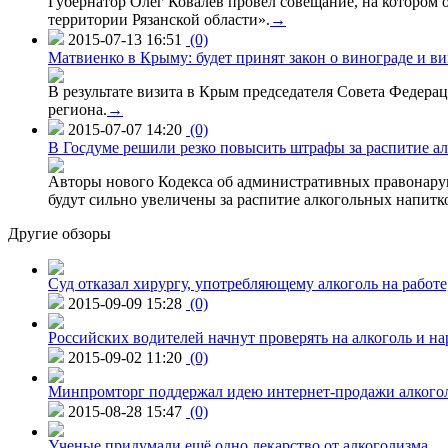
Губернатор Олег Ковалев провел совещание, на котором
территории Рязанской области».
→
2015-07-13 16:51
(0)
Матвиенко в Крыму: будет принят закон о винограде и в
В результате визита в Крым председателя Совета Федер
региона.
→
2015-07-07 14:20
(0)
В Госдуме решили резко повысить штрафы за распитие ал
Авторы нового Кодекса об административных правонаруш
будут сильно увеличены за распитие алкогольных напитко
Другие обзоры
Суд отказал хирургу, употребляющему алкоголь на работе
2015-09-09 15:28
(0)
Российских водителей начнут проверять на алкоголь и н
2015-09-02 11:20
(0)
Минпромторг поддержал идею интернет-продажи алкого
2015-08-28 15:47
(0)
Ученые придумали ещё одно лекарство от алкоголизма