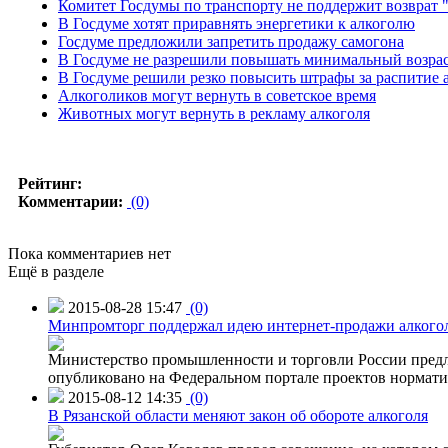
Комитет Госдумы по транспорту не поддержит возврат 
В Госдуме хотят приравнять энергетики к алкоголю
Госдуме предложили запретить продажу самогона
В Госдуме не разрешили повышать минимальный возрас
В Госдуме решили резко повысить штрафы за распитие а
Алкоголиков могут вернуть в советское время
Животных могут вернуть в рекламу алкоголя
Рейтинг:
Комментарии:
(0)
Пока комментариев нет
Ещё в разделе
2015-08-28 15:47
(0)
Минпромторг поддержал идею интернет-продажи алкого
Министерство промышленности и торговли России предло
опубликовано на Федеральном портале проектов нормати
2015-08-12 14:35
(0)
В Рязанской области меняют закон об обороте алкоголя