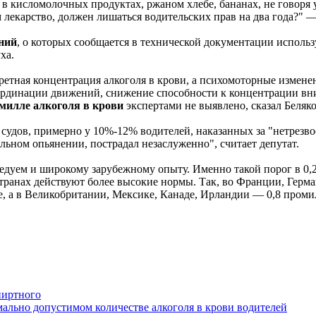
в кисломолочных продуктах, ржаном хлебе, бананах, не говоря
 лекарство, должен лишаться водительских прав на два года?" 
ний
, о которых сообщается в технической документации исполь
ха.
ретная концентрация алкоголя в крови, а психомоторные измене
оординации движений, снижение способности к концентрации в
омилле алкоголя в крови
экспертами не выявлено, сказал Беляко
удов, примерно у 10%-12% водителей, наказанных за "нетрезвост
льном опьянении, пострадал незаслуженно", считает депутат.
едуем и широкому зарубежному опыту. Именно такой порог в 0,2
транах действуют более высокие нормы. Так, во Франции, Герма
, а в Великобритании, Мексике, Канаде, Ирландии — 0,8 проми
пиртного
мально допустимом количестве алкоголя в крови водителей