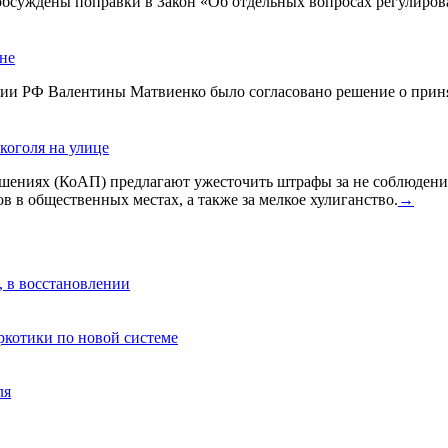
 обсуждены поправки в Закон «Об отдельных вопросах регулиро
ине
ации РФ Валентины Матвиенко было согласовано решение о прин
коголя на улице
ениях (КоАП) предлагают ужесточить штрафы за не соблюдения
в в общественных местах, а также за мелкое хулиганство.
→
, в восстановлении
аркотики по новой системе
ля