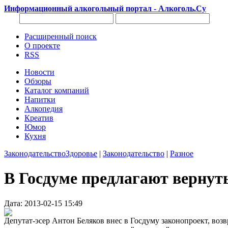
Информационный алкогольный портал - Алкоголь.Су
Расширенный поиск
О проекте
RSS
Новости
Обзоры
Каталог компаний
Напитки
Алкопедия
Креатив
Юмор
Кухня
Законодательство
Здоровье
|
Законодательство
|
Разное
В Госдуме предлагают вернуть
Дата: 2013-02-15 15:49
Депутат-эсер Антон Беляков внес в Госдуму законопроект, воз