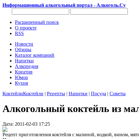
Информационный алкогольный портал - Алкоголь.Су
Расширенный поиск
О проекте
RSS
Новости
Обзоры
Каталог компаний
Напитки
Алкопедия
Креатив
Юмор
Кухня
Коктейли
Коктейли
|
Рецепты
|
Напитки
|
Посуда
|
Советы
Алкогольный коктейль из ма
Дата: 2011-02-03 17:25
Рецепт приготовления коктейля с малиной, водкой, вином, мят