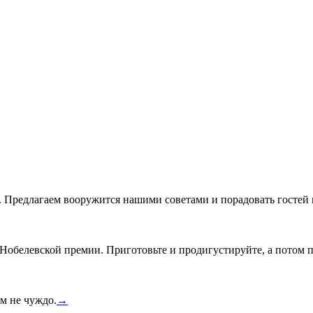
ду. Предлагаем вооружится нашими советами и порадовать госте
обелевской премии. Приготовьте и продигустируйте, а потом п
м не чуждо.
→