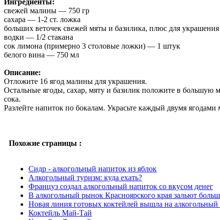
Ингредиенты:
свежей малины — 750 гр
сахара — 1-2 cт. ложка
больших веточек свежей мяты и базилика, плюс для украшени
водки — 1/2 cтакана
сок лимона (примерно 3 столовые ложки) — 1 штук
белого вина — 750 мл
Описание:
Отложите 16 ягод малины для украшения.
Остальные ягоды, сахар, мяту и базилик положите в большую м
сока.
Разлейте напиток по бокалам. Украсьте каждый двумя ягодами 
Похожие страницы :
Сидр - алкогольный напиток из яблок
Алкогольный туризм: куда ехать?
Француз создал алкогольный напиток со вкусом денег
В алкогольный рынок Красноярского края зальют больш
Новая линия готовых коктейлей вышла на алкогольный
Коктейль Май-Тай