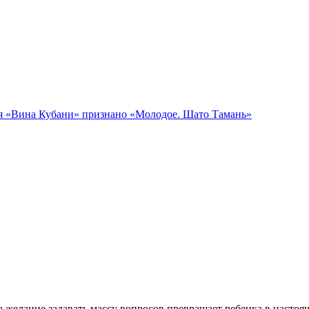
я «Вина Кубани» признано «Молодое. Шато Тамань»
а желание задавать массу вопросов превращает ребенка в настоя