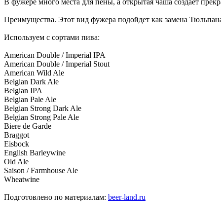
В фужере много места для пены, а открытая чаша создает прек
Преимущества. Этот вид фужера подойдет как замена Тюльпан
Используем с сортами пива:
American Double / Imperial IPA
American Double / Imperial Stout
American Wild Ale
Belgian Dark Ale
Belgian IPA
Belgian Pale Ale
Belgian Strong Dark Ale
Belgian Strong Pale Ale
Biere de Garde
Braggot
Eisbock
English Barleywine
Old Ale
Saison / Farmhouse Ale
Wheatwine
Подготовлено по материалам:
beer-land.ru