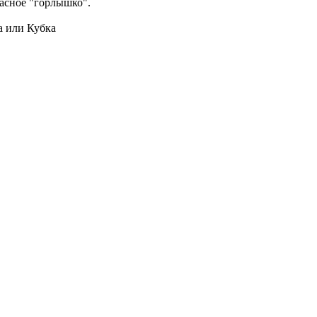
расное "горлышко".
а или Кубка