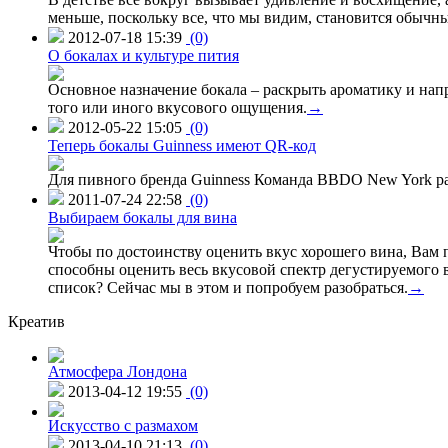
меньше, поскольку все, что мы видим, становится обычн
2012-07-18 15:39
(0)
О бокалах и культуре пития
Основное назначение бокала – раскрыть ароматику и нап
того или иного вкусового ощущения.
→
2012-05-22 15:05
(0)
Теперь бокалы Guinness имеют QR-код
Для пивного бренда Guinness Команда BBDO New York ра
2011-07-24 22:58
(0)
Выбираем бокалы для вина
Чтобы по достоинству оценить вкус хорошего вина, Вам п
способны оценить весь вкусовой спектр дегустируемого 
список? Сейчас мы в этом и попробуем разобраться.
→
Креатив
Атмосфера Лондона
2013-04-12 19:55
(0)
Искусство с размахом
2013-04-10 21:13
(0)