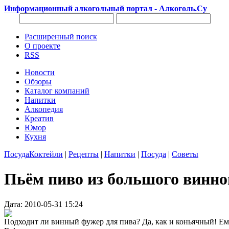
Информационный алкогольный портал - Алкоголь.Су
Расширенный поиск
О проекте
RSS
Новости
Обзоры
Каталог компаний
Напитки
Алкопедия
Креатив
Юмор
Кухня
Посуда
Коктейли
|
Рецепты
|
Напитки
|
Посуда
|
Советы
Пьём пиво из большого винно
Дата: 2010-05-31 15:24
Подходит ли винный фужер для пива? Да, как и коньячный! Емк