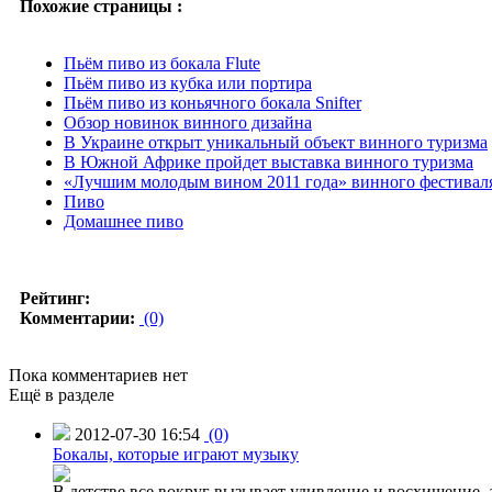
Похожие страницы :
Пьём пиво из бокала Flute
Пьём пиво из кубка или портира
Пьём пиво из коньячного бокала Snifter
Обзор новинок винного дизайна
В Украине открыт уникальный объект винного туризма
В Южной Африке пройдет выставка винного туризма
«Лучшим молодым вином 2011 года» винного фестивал
Пиво
Домашнее пиво
Рейтинг:
Комментарии:
(0)
Пока комментариев нет
Ещё в разделе
2012-07-30 16:54
(0)
Бокалы, которые играют музыку
В детстве все вокруг вызывает удивление и восхищение, 