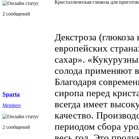
Кристаллическая глюкоза для приготовл
2 сообщений
Декстроза (глюкоза
европейских страна
сахар». «Кукурузны
солода применяют в
Благодаря современ
сиропа перед крист
Sparta
всегда имеет высок
Members
качество. Производ
периодом сбора уро
2 сообщений
весь год. Это проду