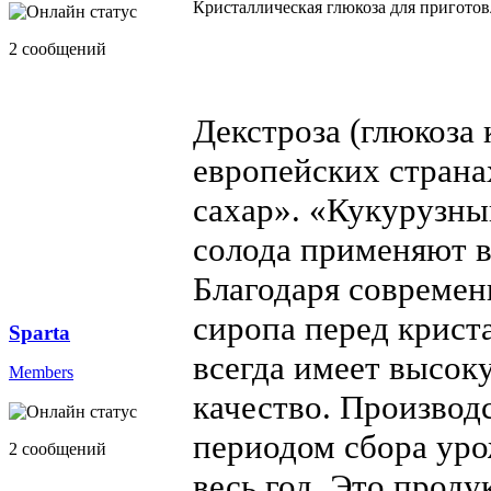
Кристаллическая глюкоза для приготовл
2 сообщений
Декстроза (глюкоза
европейских страна
сахар». «Кукурузны
солода применяют в
Благодаря современ
сиропа перед крист
Sparta
всегда имеет высок
Members
качество. Производ
периодом сбора уро
2 сообщений
весь год. Это проду