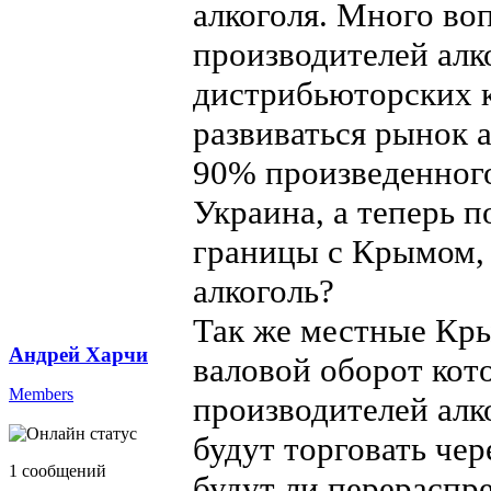
алкоголя. Много во
производителей алко
дистрибьюторских к
развиваться рынок а
90% произведенного
Украина, а теперь п
границы с Крымом, 
алкоголь?
Так же местные Кр
Андрей Харчи
валовой оборот кот
Members
производителей алко
будут торговать чер
1 сообщений
будут ли перераспре