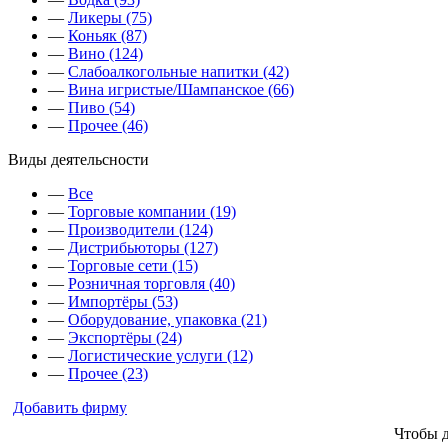
—
Ликеры (75)
—
Коньяк (87)
—
Вино (124)
—
Слабоалкогольные напитки (42)
—
Вина игристые/Шампанское (66)
—
Пиво (54)
—
Прочее (46)
Виды деятельсности
—
Все
—
Торговые компании (19)
—
Производители (124)
—
Дистрибьюторы (127)
—
Торговые сети (15)
—
Розничная торговля (40)
—
Импортёры (53)
—
Оборудование, упаковка (21)
—
Экспортёры (24)
—
Логистические услуги (12)
—
Прочее (23)
Добавить фирму
Чтобы 