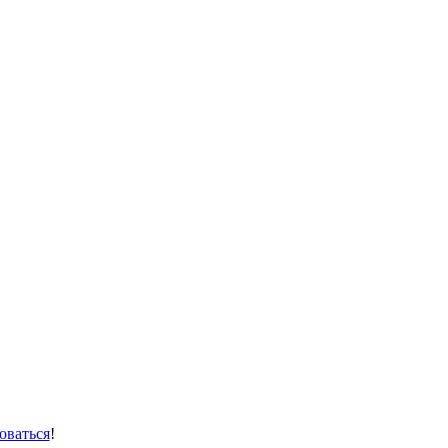
оваться
!