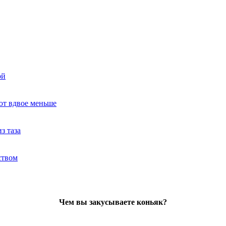
ой
ют вдвое меньше
з таза
ством
Чем вы закусываете коньяк?