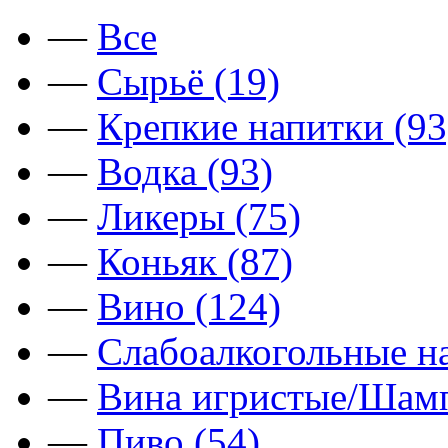
—
Все
—
Сырьё (19)
—
Крепкие напитки (93
—
Водка (93)
—
Ликеры (75)
—
Коньяк (87)
—
Вино (124)
—
Слабоалкогольные на
—
Вина игристые/Шамп
—
Пиво (54)