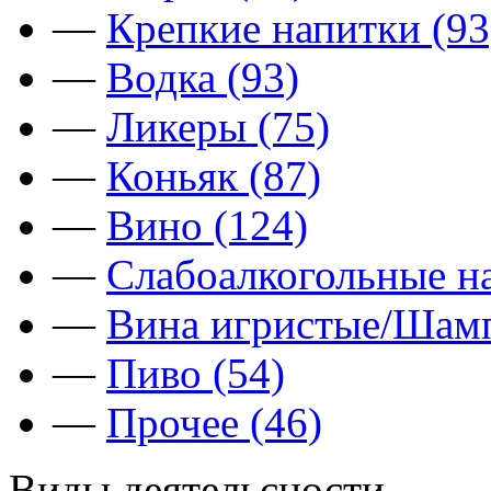
—
Крепкие напитки (93
—
Водка (93)
—
Ликеры (75)
—
Коньяк (87)
—
Вино (124)
—
Слабоалкогольные на
—
Вина игристые/Шамп
—
Пиво (54)
—
Прочее (46)
Виды деятельсности