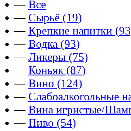
—
Все
—
Сырьё (19)
—
Крепкие напитки (93
—
Водка (93)
—
Ликеры (75)
—
Коньяк (87)
—
Вино (124)
—
Слабоалкогольные на
—
Вина игристые/Шамп
—
Пиво (54)