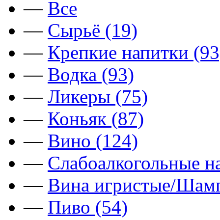
—
Все
—
Сырьё (19)
—
Крепкие напитки (93
—
Водка (93)
—
Ликеры (75)
—
Коньяк (87)
—
Вино (124)
—
Слабоалкогольные на
—
Вина игристые/Шамп
—
Пиво (54)