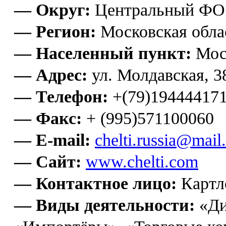
— Округ:
Центральный ФО
— Регион:
Московская обла
— Населенный пункт:
Мос
— Адрес:
ул. Молдавская, 3
— Телефон:
+(79)19444417
— Факс:
+ (995)571100060
— E-mail:
с
helti.russia@mail
— Сайт:
www.chelti.com
— Контактное лицо:
Картл
— Виды деятельности:
«Ди