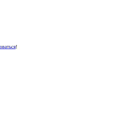
оваться
!