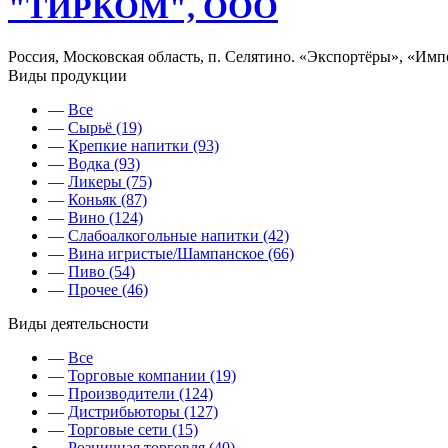
"ТИРКОМ", ООО
Россия, Московская область, п. Селятино. «Экспортёры», «Имп
Виды продукции
—
Все
—
Сырьё (19)
—
Крепкие напитки (93)
—
Водка (93)
—
Ликеры (75)
—
Коньяк (87)
—
Вино (124)
—
Слабоалкогольные напитки (42)
—
Вина игристые/Шампанское (66)
—
Пиво (54)
—
Прочее (46)
Виды деятельсности
—
Все
—
Торговые компании (19)
—
Производители (124)
—
Дистрибьюторы (127)
—
Торговые сети (15)
—
Розничная торговля (40)