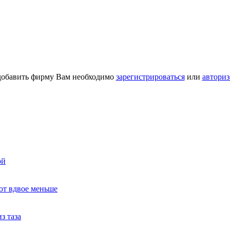
добавить фирму Вам необходимо
зарегистрироваться
или
авториз
ой
ют вдвое меньше
з таза